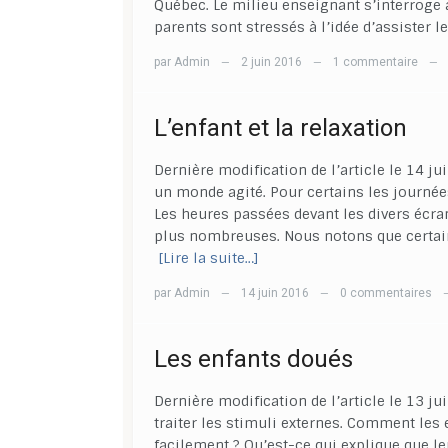
Québec. Le milieu enseignant s’interroge 
parents sont stressés à l’idée d’assister l
par
Admin
2 juin 2016
1 commentaire
—
—
—
L’enfant et la relaxation
Dernière modification de l’article le 14 j
un monde agité. Pour certains les journée
Les heures passées devant les divers écran
plus nombreuses. Nous notons que certains 
[Lire la suite…]
par
Admin
14 juin 2016
0 commentaires
—
—
Les enfants doués
Dernière modification de l’article le 13 j
traiter les stimuli externes. Comment les 
facilement ? Qu’est-ce qui explique que l