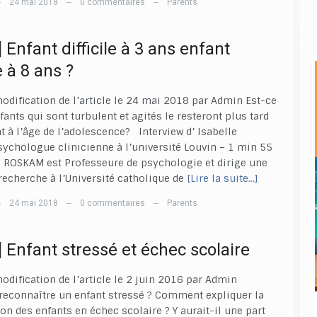
24 mai 2018
0 commentaires
Parents
—
—
—
 Enfant difficile à 3 ans enfant
le à 8 ans ?
odification de l’article le 24 mai 2018 par Admin Est-ce
fants qui sont turbulent et agités le resteront plus tard
à l’âge de l’adolescence? Interview d’ Isabelle
chologue clinicienne à l’université Louvin – 1 min 55
le ROSKAM est Professeure de psychologie et dirige une
recherche à l’Université catholique de
[Lire la suite…]
24 mai 2018
0 commentaires
Parents
—
—
—
] Enfant stressé et échec scolaire
odification de l’article le 2 juin 2016 par Admin
econnaître un enfant stressé ? Comment expliquer la
on des enfants en échec scolaire ? Y aurait-il une part