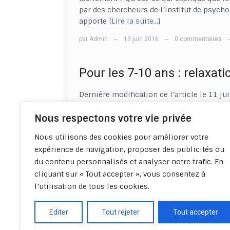
par des chercheurs de l’institut de psych
apporte
[Lire la suite…]
par
Admin
13 juin 2016
0 commentaires
—
—
Pour les 7-10 ans : relaxati
Dernière modification de l’article le 11 
les enfants agités, nerveux et ayant du mal
Nous respectons votre vie privée
relaxation (avec un seul enfant, ou en petit
à faire les fous (sauter, crier, trépigner…
Nous utilisons des cookies pour améliorer votre
par
Admin
11 juin 2016
0 commentaires
—
—
expérience de navigation, proposer des publicités ou
du contenu personnalisés et analyser notre trafic. En
cliquant sur « Tout accepter », vous consentez à
Préc
l’utilisation de tous les cookies.
Editer
Tout rejeter
Tout accepter
Politique