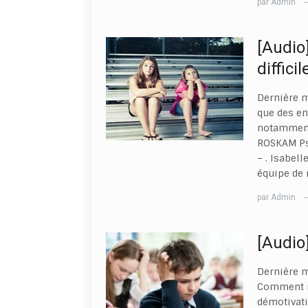
par
Admin
[Audio]
diffici
Dernière m
que des en
notamment 
ROSKAM Psy
– . Isabel
équipe de 
par
Admin
[Audio
Dernière m
Comment r
démotivati