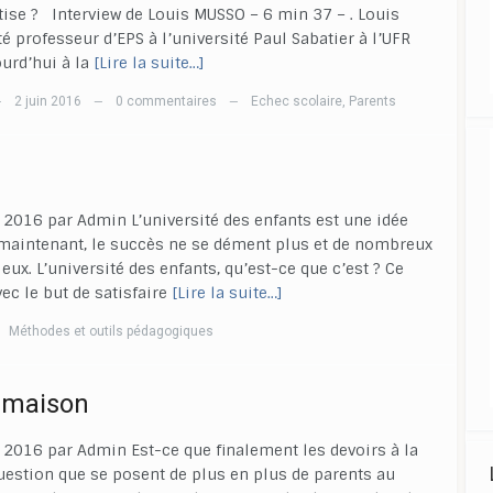
tise ? Interview de Louis MUSSO – 6 min 37 – . Louis
é professeur d’EPS à l’université Paul Sabatier à l’UFR
ourd’hui à la
[Lire la suite…]
2 juin 2016
0 commentaires
Echec scolaire
,
Parents
—
—
—
in 2016 par Admin L’université des enfants est une idée
 maintenant, le succès ne se dément plus et de nombreux
ux. L’université des enfants, qu’est-ce que c’est ? Ce
c le but de satisfaire
[Lire la suite…]
Méthodes et outils pédagogiques
a maison
in 2016 par Admin Est-ce que finalement les devoirs à la
uestion que se posent de plus en plus de parents au