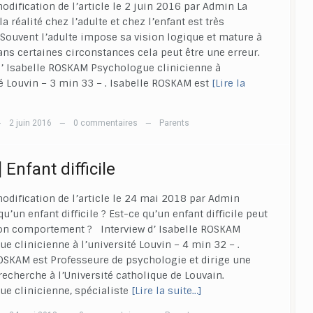
odification de l’article le 2 juin 2016 par Admin La
la réalité chez l’adulte et chez l’enfant est très
. Souvent l’adulte impose sa vision logique et mature à
Dans certaines circonstances cela peut être une erreur.
d’ Isabelle ROSKAM Psychologue clinicienne à
té Louvin – 3 min 33 – . Isabelle ROSKAM est
[Lire la
2 juin 2016
0 commentaires
Parents
—
—
—
 Enfant difficile
odification de l’article le 24 mai 2018 par Admin
u’un enfant difficile ? Est-ce qu’un enfant difficile peut
on comportement ? Interview d’ Isabelle ROSKAM
e clinicienne à l’université Louvin – 4 min 32 – .
OSKAM est Professeure de psychologie et dirige une
recherche à l’Université catholique de Louvain.
e clinicienne, spécialiste
[Lire la suite…]