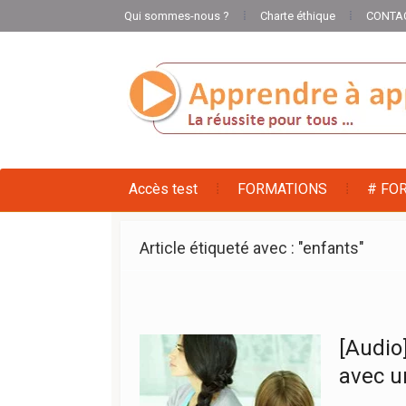
Qui sommes-nous ?
Charte éthique
CONTA
Accès test
FORMATIONS
# FO
Article étiqueté avec : "enfants"
[Audio
avec u