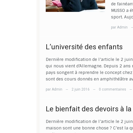
de fainéan
MUSSO a ét
sport. Auj
par
Admin
L’université des enfants
Dernière modification de l’article le 2 ju
qui nous vient d’Allemagne. Depuis 2 ans
pays songent à reprendre le concept chez e
sont des cours donnés en amphithéâtre ave
par
Admin
2 juin 2016
0 commentaires
—
—
—
Le bienfait des devoirs à l
Dernière modification de l’article le 2 ju
maison sont une bonne chose ? C’est la q