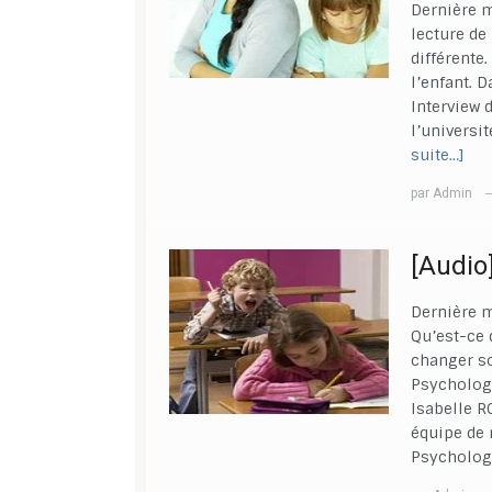
Dernière m
lecture de 
différente
l’enfant. 
Interview 
l’universi
suite…]
par
Admin
[Audio]
Dernière m
Qu’est-ce q
changer s
Psychologu
Isabelle R
équipe de 
Psychologu