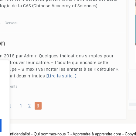
ologie de la CAS (Chinese Academy of Sciences)
Cerveau
—
on
juin 2016 par Admin Quelques indications simples pour
 à retrouver leur calme. – L’adulte qui encadre cette
 groupe – 8 maxi) va inciter les enfants à se « défouler »,
). pendant deux minutes
[Lire la suite…]
Parents
—
édent
1
2
3
 de confidentialité -
Qui sommes-nous ? -
Apprendre à apprendre.com - Copyri