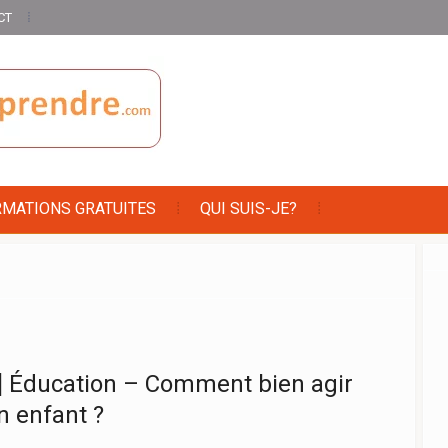
CT
RMATIONS GRATUITES
QUI SUIS-JE?
] Éducation – Comment bien agir
n enfant ?