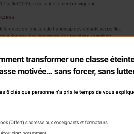
17 juillet 2009, texte actuellement en vigueur.
ication.
 différentes en fonction du handicap des enfants accueillis.
tant des troubles importants des fonctions cognitives.
sage.
mment transformer une classe éteinte
t de la Personnalité.
 la Parole(=Dys)
asse motivée… sans forcer, sans lutte
ant une déficience auditive importante, voir une surdité. .
tant une déficience visuelle grave ou une cécité.
tant une déficience motrice.
es 6 clés que personne n’a pris le temps de vous expliqu
on des CLIS dont le sigle signifiait :Classes d’intégration scolai
 alors que le sigle signifie aujourd’hui: Classes d’inclusion sc
book (Offert) s’adresse aux enseignants et formateurs.
découvrirez notamment
nologie par la loi de 2005 sur le handicap.