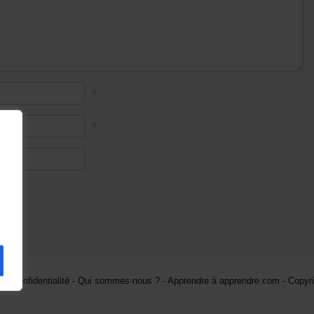
*
*
 de confidentialité -
Qui sommes-nous ? -
Apprendre à apprendre.com - Copyri