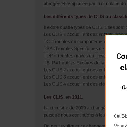
abrogée et remplacée par la circulaire du 
Les différents types de CLIS ou classif
Il existe quatre types de CLIS. Elles sont
Les CLIS 1 accueillent des enfants présen
TC=Troubles du comportement.
TSA=Troubles Spécifiques de l’apprentis
Co
TDP=Troubles graves du Développement e
TSLP=Troubles Sévères du langage et de
cl
Les CLIS 2 accueillent des enfants présent
Les CLIS 3 accueillent des enfants présen
Les CLIS 4 accueillent des élèves présen
(L
Les CLIS ,en 2011.
La circulaire de 2009 a changé l’appellati
puisque nous continuons à les appeler CLIS
Cet E-
Vous 
On peut expliquer ce changement de termi