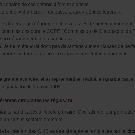
à certains de ces enfants d’être scolarisés.
geront et « d’arriérés » on passera aux « débiles légers ».
iles légers » qui fréquenteront les classes de perfectionnement
ines commissions dont la CCPE ( Commission de Circonscription P
ison départementale du handicap).
IS. Je ne m’étendrai donc pas davantage sur les classes de perf
n arrière sur leurs ancêtres:Les classes de Perfectionnement.
ande avancée, elles reprennent en réalité, en grande partie le p
 par la loi du 15 avril 1909.
érentes circulaires les régissant
nfants handicapés à l’école primaire. Ceci afin de leur permettr
re un cursus scolaire ordinaire.
e la création des CLIS va être abrogée et remplacée par la circ