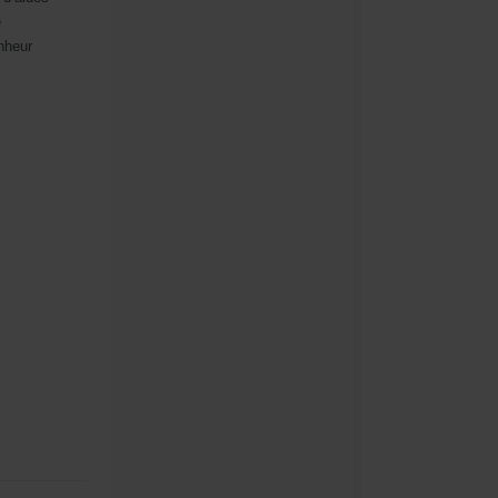
e
nheur