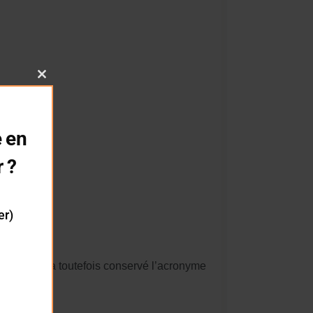
Close
this
module
 en
r ?
er)
re. Elle en a toutefois conservé l’acronyme
olaire.