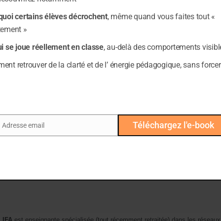
capés de France d’être inscrits dans la communauté scolaire ou 
quoi certains élèves décrochent
, même quand vous faites tout «
tement »
ui se joue réellement en classe
, au-delà des comportements visibl
nt retrouver de la clarté et de l’ énergie pédagogique, sans forcer
nants spécialisés formés par l’éducation Nationale et titulaire
l’aide pédagogique aux élèves présentant des troubles important
que.
oivent un enseignement adapté à chacun. Certains enfants fréqu
Téléchargez l'e-book
Adresse email
ail
être intégrés à certains moments de la journée dans une classe d
ses de perfectionnement en accueillaient 15.
LIFA,
est enseignante spécialisée (tout récemment retraitée) dans les réseaux