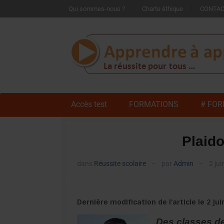
Qui sommes-nous ?
Charte éthique
CONTA
Accès test
FORMATIONS
# FOR
Plaido
dans
Réussite scolaire
par
Admin
2 jui
—
—
Dernière modification de l’article le 2 ju
Des classes de