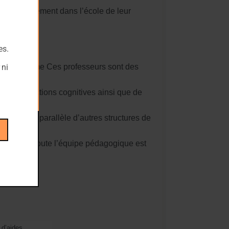
plus simplement dans l’école de leur
es.
 ni
 d’un diplôme Ces professeurs sont des
s des fonctions cognitives ainsi que de
entent en parallèle d’autres structures de
e l’école. Toute l’équipe pédagogique est
 d’aides