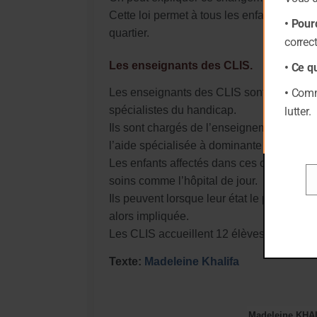
Cette loi permet à tous les enfants handi
• Pour
quartier.
correc
Les enseignants des CLIS.
• Ce q
•
Comme
Les enseignants des CLIS sont des enseig
spécialistes du handicap.
lutter.
Ils sont chargés de l’enseignement et de 
l’aide spécialisée à dominante pédagogi
Les enfants affectés dans ces classes reç
soins comme l’hôpital de jour.
Em
Ils peuvent lorsque leur état le permet , 
alors impliquée.
Les CLIS accueillent 12 élèves. Les clas
Texte:
Madeleine Khalifa
Madeleine KHA