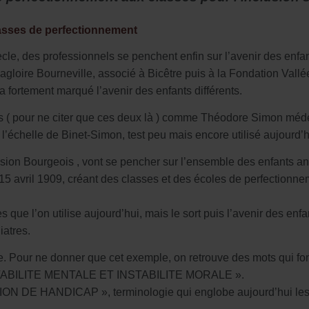
asses de perfectionnement
cle, des professionnels se penchent enfin sur l’avenir des e
Magloire Bourneville, associé à Bicêtre puis à la Fondation Vallé
va fortement marqué l’avenir des enfants différents.
 ( pour ne citer que ces deux là ) comme Théodore Simon médeci
 l’échelle de Binet-Simon, test peu mais encore utilisé aujourd’
ion Bourgeois , vont se pencher sur l’ensemble des enfants a
u 15 avril 1909, créant des classes et des écoles de perfectionn
s que l’on utilise aujourd’hui, mais le sort puis l’avenir des enfa
iatres.
ente. Pour ne donner que cet exemple, on retrouve des mots qui f
 INSTABILITE MENTALE ET INSTABILITE MORALE ».
ION DE HANDICAP », terminologie qui englobe aujourd’hui les e