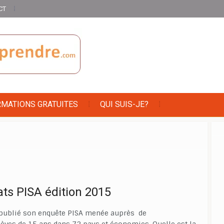
CT
RMATIONS GRATUITES
QUI SUIS-JE?
ats PISA édition 2015
publié son enquête PISA menée auprès de