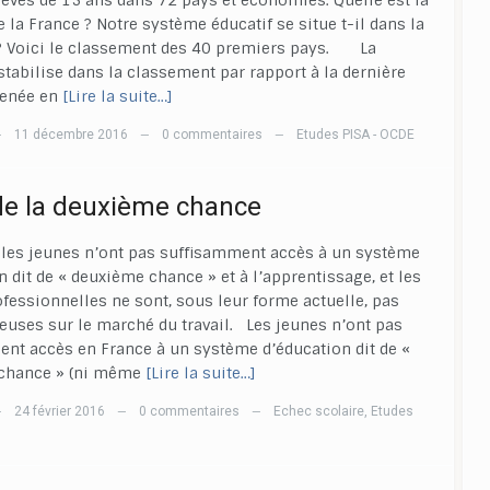
èves de 15 ans dans 72 pays et économies. Quelle est la
e la France ? Notre système éducatif se situe t-il dans la
 Voici le classement des 40 premiers pays. La
stabilise dans la classement par rapport à la dernière
enée en
[Lire la suite…]
11 décembre 2016
0 commentaires
Etudes PISA - OCDE
—
—
—
de la deuxième chance
 les jeunes n’ont pas suffisamment accès à un système
n dit de « deuxième chance » et à l’apprentissage, et les
rofessionnelles ne sont, sous leur forme actuelle, pas
euses sur le marché du travail. Les jeunes n’ont pas
nt accès en France à un système d’éducation dit de «
chance » (ni même
[Lire la suite…]
24 février 2016
0 commentaires
Echec scolaire
,
Etudes
—
—
—