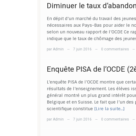
Diminuer le taux d’abandon
En dépit d’un marché du travail des jeu
nécessaires aux Pays-Bas pour aider le n
selon un nouveau rapport de l’OCDE Ce rap
indique que le taux de chômage des jeunes
par
Admin
7 juin 2016
0 commentaires
—
—
—
Enquête PISA de l’OCDE (2
L’enquête PISA de l’OCDE montre que cert
résultats de l’enseignement. Les élèves i
général montré un plus grand intérêt pour
Belgique et en Suisse. Le fait que l’un de
scientifique constitue
[Lire la suite…]
par
Admin
7 juin 2016
0 commentaires
—
—
—