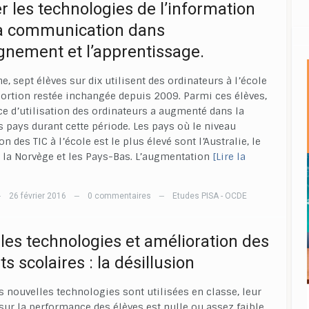
r les technologies de l’information
la communication dans
ignement et l’apprentissage.
, sept élèves sur dix utilisent des ordinateurs à l’école
ortion restée inchangée depuis 2009. Parmi ces élèves,
ce d’utilisation des ordinateurs a augmenté dans la
s pays durant cette période. Les pays où le niveau
on des TIC à l’école est le plus élevé sont l’Australie, le
la Norvège et les Pays-Bas. L’augmentation
[Lire la
26 février 2016
0 commentaires
Etudes PISA - OCDE
—
—
—
les technologies et amélioration des
ts scolaires : la désillusion
s nouvelles technologies sont utilisées en classe, leur
sur la performance des élèves est nulle ou assez faible,