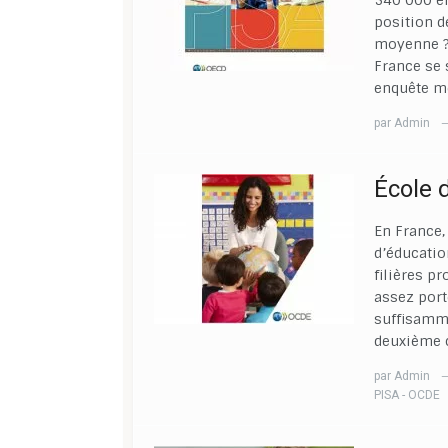
540 000 él
position d
moyenne ?
France se 
enquête m
par
Admin
École 
En France,
d’éducatio
filières p
assez port
suffisamme
deuxième 
par
Admin
PISA - OCDE