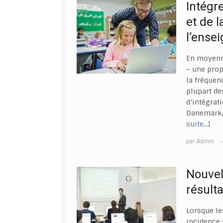
Intégre
et de 
l’ense
En moyenne
– une prop
la fréquen
plupart de
d’intégrati
Danemark, 
suite…]
par
Admin
Nouvel
résulta
Lorsque le
incidence 