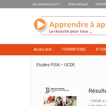
Qui sommes-nous ?
Charte éthique
CONTA
Accès test
FORMATIONS
# FO
Etudes PISA – OCDE
Résult
L’OCDE a 