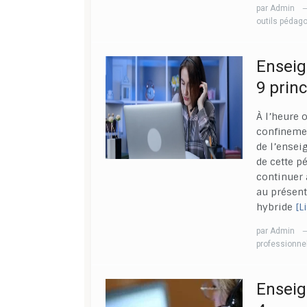
par
Admin
outils pédag
Enseig
9 princ
À l’heure 
confinemen
de l’ensei
de cette p
continuer 
au présent
hybride
[L
par
Admin
professionne
Enseig