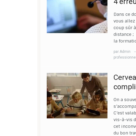
4 erreu
Dans ce do
vous allez
coup sûr à
distance ;
la formati
par
Admin
professionne
Cervea
compli
On a souv
s’accompag
C’est vala
vis-à-vis 
cet inconvé
du bon trav