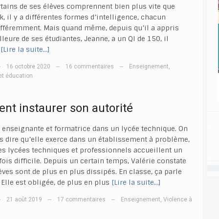
rtains de ses élèves comprennent bien plus vite que
k, il y a différentes formes d’intelligence, chacun
fféremment. Mais quand même, depuis qu’il a appris
lleure de ses étudiantes, Jeanne, a un QI de 150, il
[Lire la suite…]
16 octobre 2020
16 commentaires
Enseignement
,
—
—
—
et éducation
t instaurer son autorité
t enseignante et formatrice dans un lycée technique. On
s dire qu’elle exerce dans un établissement à problème,
s lycées techniques et professionnels accueillent un
fois difficile. Depuis un certain temps, Valérie constate
èves sont de plus en plus dissipés. En classe, ça parle
Elle est obligée, de plus en plus
[Lire la suite…]
21 août 2019
17 commentaires
Enseignement
,
Violence à
—
—
—