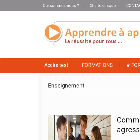
Qui sommes-nous ?
Charte éthique
CONTA
Accès test
FORMATIONS
# FO
Enseignement
Commen
agress