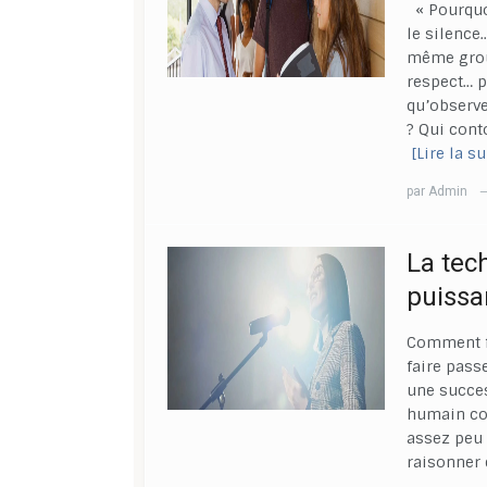
« Pourquoi
le silence
même group
respect… p
qu’observe
? Qui cont
[Lire la su
par
Admin
La tec
puissa
Comment fa
faire passe
une succes
humain com
assez peu p
raisonner 