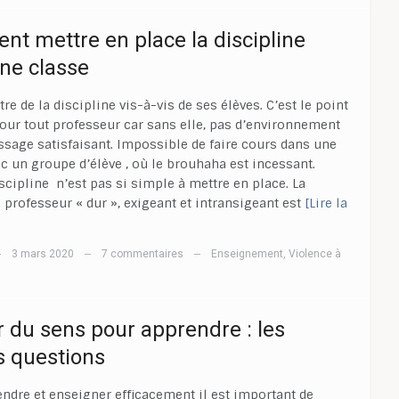
t mettre en place la discipline
ne classe
re de la discipline vis-à-vis de ses élèves. C’est le point
our tout professeur car sans elle, pas d’environnement
ssage satisfaisant. Impossible de faire cours dans une
ec un groupe d’élève , où le brouhaha est incessant.
iscipline n’est pas si simple à mettre en place. La
 professeur « dur », exigeant et intransigeant est
[Lire la
3 mars 2020
7 commentaires
Enseignement
,
Violence à
—
—
—
 du sens pour apprendre : les
 questions
ndre et enseigner efficacement il est important de