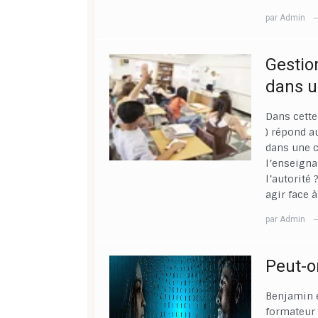
par
Admin
Gestion
dans u
Dans cette
) répond a
dans une 
l’enseigna
l’autorité
agir face 
par
Admin
Peut-o
Benjamin 
formateur 