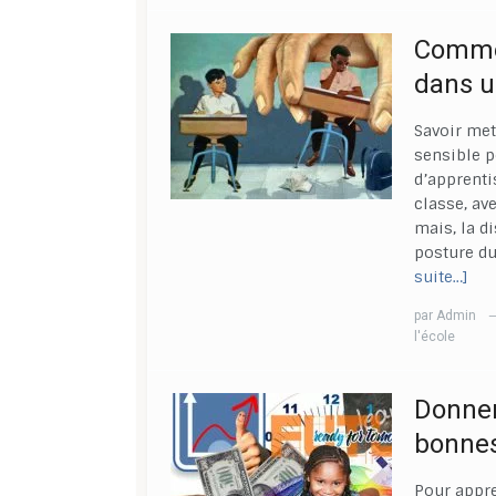
Commen
dans u
Savoir mett
sensible p
d’apprenti
classe, av
mais, la d
posture du
suite…]
par
Admin
l'école
Donner
bonnes
Pour appre