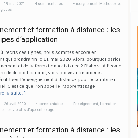
19 mai 2021
4 commentaires
Enseignement
,
Méthodes et
—
—
—
ogiques
nement et formation à distance : les
ipes d’application
où j’écris ces lignes, nous sommes encore en
t qui prendra fin le 11 mai 2020. Alors, pourquoi parler
gnement et de la formation à distance ? D’abord, à l’issue
ériode de confinement, vous pouvez être amené à
à utiliser l’enseignement à distance pour le combiner
iel. C’est ce que l’on appelle l’apprentissage
ire la suite…]
26 avril 2020
4 commentaires
Enseignement
,
formation
—
—
—
lle
,
Les 7 profils d'apprentissage
nement et formation à distance : les