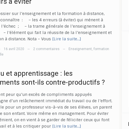
rs à éviter
ssier sur l’enseignement et la formation à distance,
 connaître : – les 4 erreurs (à éviter) qui mènent à
 l’échec ; – la trame générale de l’enseignement à
 – l’élément qui fait la réussite de la l’enseignement et
on à distance. Nota – Vous
[Lire la suite…]
16 avril 2020
2 commentaires
Enseignement
,
formation
—
—
—
lle
u et apprentissage : les
ments sont-ils contre-productifs ?
ent peur qu’un excès de compliments appuyés
ne d’un relâchement immédiat du travail ou de l’effort.
ble pour un professeur vis-à-vis de ses élèves, un parent
de son enfant. Voire même en management. Pour éviter
nient, on en vient à se garder de féliciter ceux qui font
ail et à les critiquer pour
[Lire la suite…]