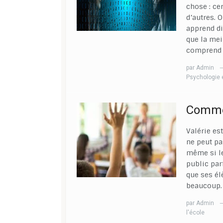
chose : ce
d’autres. O
apprend di
que la mei
comprend
par
Admin
Psychologie 
Commen
Valérie es
ne peut pa
même si le
public par
que ses él
beaucoup. 
par
Admin
l'école