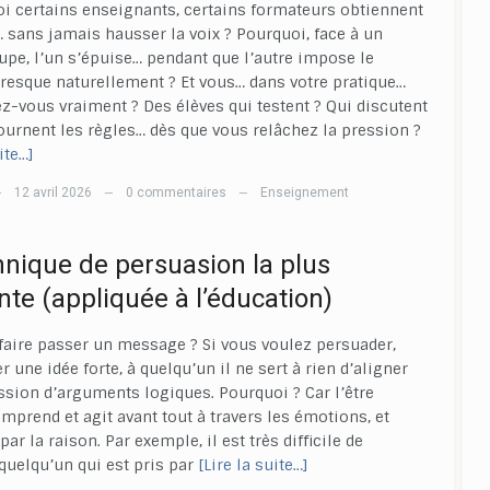
 certains enseignants, certains formateurs obtiennent
… sans jamais hausser la voix ? Pourquoi, face à un
e, l’un s’épuise… pendant que l’autre impose le
resque naturellement ? Et vous… dans votre pratique…
z-vous vraiment ? Des élèves qui testent ? Qui discutent
ournent les règles… dès que vous relâchez la pression ?
ite…]
12 avril 2026
0 commentaires
Enseignement
—
—
—
hnique de persuasion la plus
nte (appliquée à l’éducation)
ire passer un message ? Si vous voulez persuader,
r une idée forte, à quelqu’un il ne sert à rien d’aligner
sion d’arguments logiques. Pourquoi ? Car l’être
prend et agit avant tout à travers les émotions, et
ar la raison. Par exemple, il est très difficile de
quelqu’un qui est pris par
[Lire la suite…]