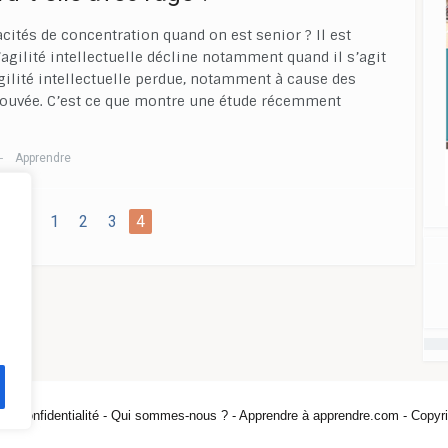
acités de concentration quand on est senior ? Il est
agilité intellectuelle décline notamment quand il s’agit
 agilité intellectuelle perdue, notamment à cause des
etrouvée. C’est ce que montre une étude récemment
Apprendre
—
ent
1
2
3
4
 de confidentialité -
Qui sommes-nous ? -
Apprendre à apprendre.com - Copyri