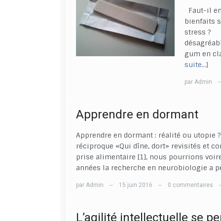
Faut-il e
bienfaits 
stress ? 
désagréabl
gum en cla
suite…]
par
Admin
Apprendre en dormant
Apprendre en dormant : réalité ou utopie ?
réciproque «Qui dîne, dort» revisités et c
prise alimentaire [1], nous pourrions voir
années la recherche en neurobiologie a p
par
Admin
15 juin 2016
0 commentaires
—
—
L’agilité intellectuelle se pe