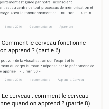
ortement est guidé par notre inconscient.
ent est au centre de tout processus de mémorisation et
ssage. C’est le fonctionnement de l’intuition. – 5 min
16 mars 2016
0 commentaires
Apprendre
—
—
—
] Comment le cerveau fonctionne
on apprend ? (partie 6)
 pouvoir de la visualisation sur l’esprit et le
ement du corps humain ? Réponse par le phénomène de
ie apprise. – 3 min 30 –
17 mars 2016
1 commentaire
Apprendre
,
Cerveau
—
—
—
] Le cerveau : comment le cerveau
onne quand on apprend ? (partie 8)