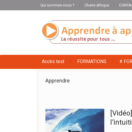
Qui sommes-nous ?
Charte éthique
CONTA
Accès test
FORMATIONS
# FO
Apprendre
[Vidéo
l’intui