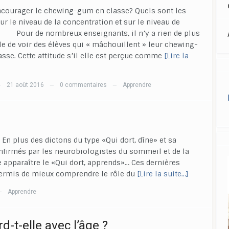
ncourager le chewing-gum en classe? Quels sont les
sur le niveau de la concentration et sur le niveau de
Pour de nombreux enseignants, il n’y a rien de plus
e de voir des élèves qui « mâchouillent » leur chewing-
sse. Cette attitude s’il elle est perçue comme
[Lire la
21 août 2016
0 commentaires
Apprendre
—
—
—
 En plus des dictons du type «Qui dort, dîne» et sa
onfirmés par les neurobiologistes du sommeil et de la
e apparaître le «Qui dort, apprends»… Ces dernières
ermis de mieux comprendre le rôle du
[Lire la suite…]
Apprendre
—
rd-t-elle avec l’âge ?