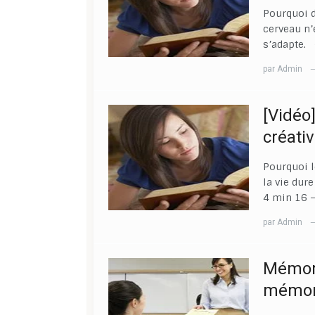
Pourquoi d
cerveau n’
s’adapte. 
par
Admin
[Vidéo
créativ
Pourquoi l
la vie dure
4 min 16 
par
Admin
Mémori
mémori