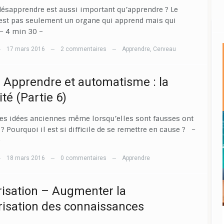
ésapprendre est aussi important qu’apprendre ? Le
est pas seulement un organe qui apprend mais qui
– 4 min 30 –
17 mars 2016
2 commentaires
Apprendre
,
Cerveau
—
—
—
] Apprendre et automatisme : la
ité (Partie 6)
es idées anciennes même lorsqu’elles sont fausses ont
 ? Pourquoi il est si difficile de se remettre en cause ? –
–
18 mars 2016
0 commentaires
Apprendre
—
—
—
sation – Augmenter la
sation des connaissances