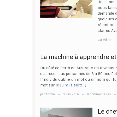
Un de nos 
nous laiss
demande de
quelques c
rétention 
claires Ava
par
Admin
La machine à apprendre et
Du côté de Perth en Australie un inventeu
s’adresse aux personnes de 8 à 80 ans Pet
l’individu oublie un mot ou un nom qui lui
mot sur le
[Lire la suite…]
par
Admin
3 juin 2016
0 commentaires
—
—
—
Le che