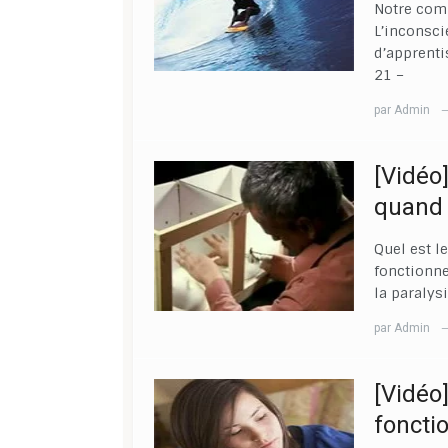
Notre comp
L’inconsci
d’apprenti
21 –
par
Admin
[Vidéo
quand 
Quel est le
fonctionn
la paralys
par
Admin
[Vidéo
foncti