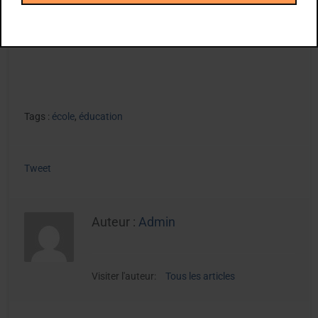
Texte et article :
Charbel Zohoun (ABC
champions.com)
Tags :
école
,
éducation
Tweet
Auteur :
Admin
Visiter l'auteur:
Tous les articles