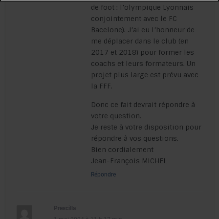
de foot : l’olympique Lyonnais
conjointement avec le FC
Bacelone). J’ai eu l’honneur de
me déplacer dans le club (en
2017 et 2018) pour former les
coachs et leurs formateurs. Un
projet plus large est prévu avec
la FFF.
Donc ce fait devrait répondre à
votre question.
Je reste à votre disposition pour
répondre à vos questions.
Bien cordialement
Jean-François MICHEL
Répondre
Prescilla