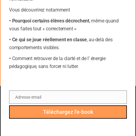
https://www.apprendreaapprendre.com
Vous découvrirez notamment
en-ligne-tarif-normal-2019/
• Pourquoi certains élèves décrochent
, même quand
La formation est en distanciel.
vous faites tout « correctement »
Autre question
• Ce qui se joue réellement en classe
, au-delà des
pensez-vous que l’on
comportements visibles.
peut utiliser cet outil
pour des sportifs afin
•
Comment retrouver de la clarté et de l’ énergie
d’identifier comment
pédagogique, sans forcer ni lutter.
ils peuvent être plus
conscient de leur
processus
d’apprentissage afin
Adresse email
d’optimiser leurs
Email
performances ?
Téléchargez l'e-book
Les 7 profils d’apprentissage est
un outil utilisé par l’OL Academy
(le centre de formation du club