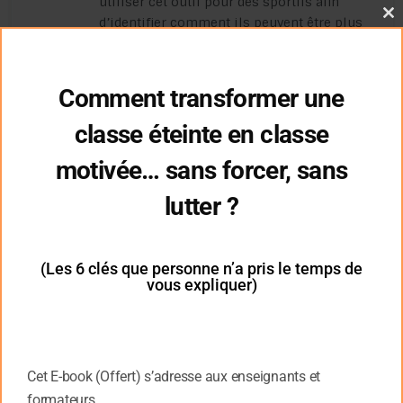
utiliser cet outil pour des sportifs afin
d’identifier comment ils peuvent être plus
Cl
thi
conscient de leur processus
mo
d’apprentissage afin d’optimiser leurs
performances ?
Comment transformer une
Merci pour vos réponses
classe éteinte en classe
Répondre
motivée… sans forcer, sans
Admin
7 mai 2025 à 7 h 59 min
lutter ?
Bonjour,
Merci pour votre message.
(Les 6 clés que personne n’a pris le temps de
Si oui ou et quand ?
vous expliquer)
en présentiel ou
distanciel ?
Oui, il existe une formation sur
Cet E-book (Offert) s’adresse aux enseignants et
les 7 profils d’apprentissage.
Vous avez la présentation ici :
formateurs.