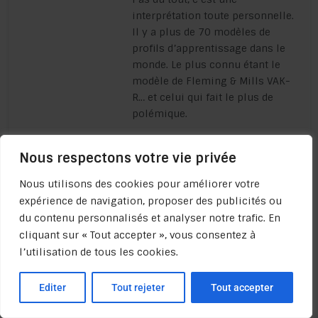
interprétation toute personnelle.
Il y a plus de 70 modèles de
profils d’apprentissage dans le
monde. Le plus connu étant le
modèle de Fleming & Mills VAK-
R… et celui qui fait le plus de
polémique.
si vous sauriez me
Nous respectons votre vie privée
renseigner quant à
de bons ouvrages à
Nous utilisons des cookies pour améliorer votre
lire sur le sujet.
expérience de navigation, proposer des publicités ou
du contenu personnalisés et analyser notre trafic. En
cliquant sur « Tout accepter », vous consentez à
Je suis en train de finaliser un
l’utilisation de tous les cookies.
article + une vidéo sur le sujet
qui sortiront ce mois-ci. Je ne
Editer
Tout rejeter
Tout accepter
peux que vous conseiller de les
lires et visionner. Pour cela, il