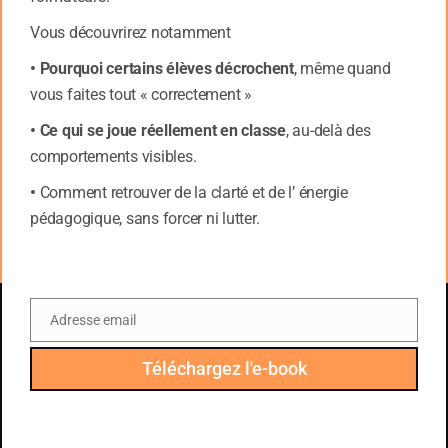
Les recherches sur l’attention soutenue convergent
Vous découvrirez notamment
vers une idée forte :
• Pourquoi certains élèves décrochent
, même quand
le cerveau fonctionne mieux quand l’effort est
segmenté.
vous faites tout « correctement »
• Ce qui se joue réellement en classe
, au-delà des
Dans les tâches cognitives simples ou pédagogiques,
comportements visibles.
les performances restent nettement plus élevées
lorsque l’activité est structurée en blocs de 10 à 15
•
Comment retrouver de la clarté et de l’ énergie
minutes, suivis d’une rupture intentionnelle.
pédagogique, sans forcer ni lutter.
Ce principe s’appuie directement sur les travaux
historiques sur la vigilance (Mackworth, Langner &
Eickhoff) [2] que nous avons vus et sur les recherches
Adresse email
modernes en psychologie cognitive.
Email
Pourquoi 10 à 15 minutes ?
Téléchargez l'e-book
Parce que les études sur le « vigilance decrement »
montrent que la fatigue attentionnelle commence à