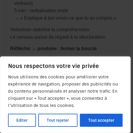
verbaux)
5 min : verbalisation orale
→ « Explique à ton voisin ce que tu as compris »
Verbaliser stabilise la compréhension.
Le cerveau passe du regard à la structuration.
Réfléchir → produire : fermer la boucle
Réfléchir sans produire maintient l’information en
Nous respectons votre vie privée
suspension.
Produire oblige à structurer.
Nous utilisons des cookies pour améliorer votre
expérience de navigation, proposer des publicités ou
Les recherches sur l’apprentissage actif (
active
du contenu personnalisés et analyser notre trafic. En
learning
) montrent que la production — écrire,
cliquant sur « Tout accepter », vous consentez à
expliquer, créer — augmente l’engagement et la
l’utilisation de tous les cookies.
compréhension.
Une méta-analyse de référence menée par Freeman
Editer
Tout rejeter
Tout accepter
et al. (2014) s’intitule :