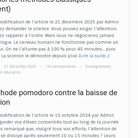
nt)
odification de l’article le 21 décembre 2025 par Admin
z demander le silence. Vous pouvez exiger l’attention.
z rappeler à l’ordre. Mais vous ne négocierez jamais
ologie. Le cerveau humain ne fonctionne pas comme un
ur. On ne l’allume pas à 100 % pour 45 minutes… puis
t. La science le démontre depuis plus
[Lire la suite…]
21 décembre 2025
14 commentaires
Enseignement
,
—
—
—
et éducation
hode pomodoro contre la baisse de
tion
odification de l’article le 15 octobre 2024 par Admin
rder vos élèves concentrés tout au long de la journée
s remarqué que, malgré tous vos efforts, l’attention de
 se dissipe après seulement 10 ou 15 minutes ? Leurs