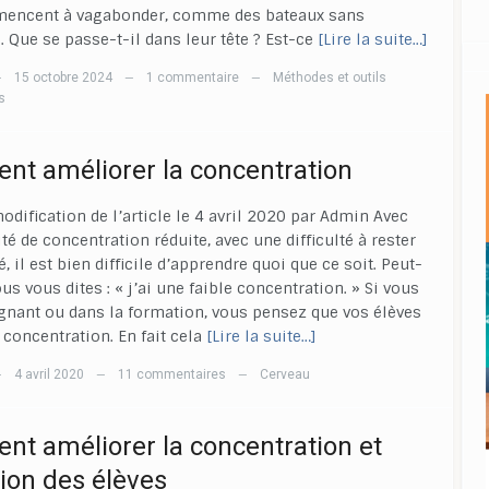
encent à vagabonder, comme des bateaux sans
. Que se passe-t-il dans leur tête ? Est-ce
[Lire la suite…]
15 octobre 2024
1 commentaire
Méthodes et outils
—
—
—
s
t améliorer la concentration
odification de l’article le 4 avril 2020 par Admin Avec
té de concentration réduite, avec une difficulté à rester
, il est bien difficile d’apprendre quoi que ce soit. Peut-
us vous dites : « j’ai une faible concentration. » Si vous
gnant ou dans la formation, vous pensez que vos élèves
 concentration. En fait cela
[Lire la suite…]
4 avril 2020
11 commentaires
Cerveau
—
—
—
t améliorer la concentration et
tion des élèves