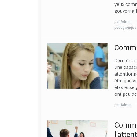
yeux comm
gouvernail
par
Admin
pédagogique
Commen
Dernière m
une capaci
attentionné
être que vo
êtes ensei
ont peu de
par
Admin
Commen
l’atten