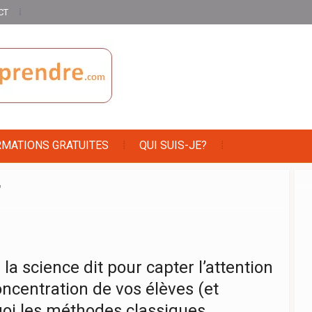
CT
RMATIONS GRATUITES
QUI SUIS-JE?
"
la science dit pour capter l’attention
oncentration de vos élèves (et
oi les méthodes classiques