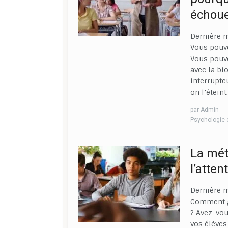
échoue
Dernière m
Vous pouve
Vous pouve
avec la bi
interrupte
on l’étein
par
Admin
Psychologie 
La mét
l’atten
Dernière m
Comment ga
? Avez-vou
vos élèves