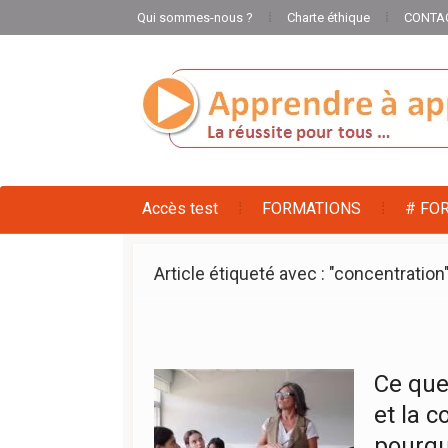
Qui sommes-nous ?
Charte éthique
CONTA
Accès test
FORMATIONS
# FO
Article étiqueté avec : "concentration
Ce que 
et la c
pourqu