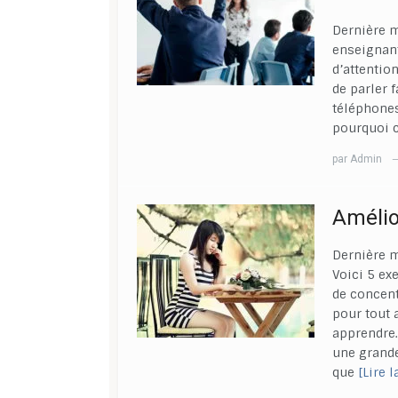
Dernière m
enseignant
d’attentio
de parler f
téléphones
pourquoi ce
par
Admin
Amélio
Dernière m
Voici 5 ex
de concent
pour tout 
apprendre.
une grande
que
[Lire l