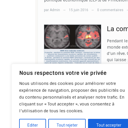
politique économique (CEPS) de Princeton 
par
Admin
15 juin 2016
0 commentaires
—
—
La co
Pendant l
monde exté
d’un rêve. 
qui laisse
l’Institut
Nous respectons votre vie privée
viennent d
humain
[L
Nous utilisons des cookies pour améliorer votre
par
Admin
expérience de navigation, proposer des publicités ou
du contenu personnalisés et analyser notre trafic. En
cliquant sur « Tout accepter », vous consentez à
Précéden
l’utilisation de tous les cookies.
Editer
Tout rejeter
Tout accepter