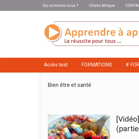
Qui sommes-nous ?
Charte éthique
CONTA
Accès test
FORMATIONS
# FO
Bien être et santé
[Vidéo
(partie