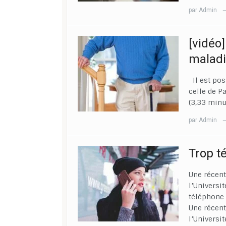
par
Admin
[vidéo]
maladi
Il est pos
celle de P
(3,33 min
par
Admin
Trop t
Une récent
l’Universit
téléphone 
Une récent
l’Universi