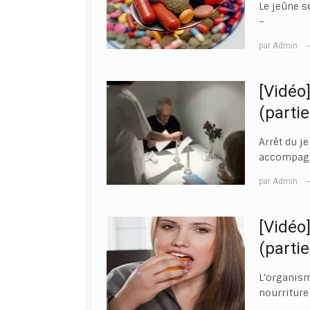
Le jeûne s
–
par
Admin
[Vidéo
(partie
Arrêt du j
accompag
par
Admin
[Vidéo
(partie
L’organism
nourriture