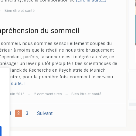
University, avec la collaboration de
[Lire la suite…]
Bien être et santé
—
mpréhension du sommeil
e sommeil, nous sommes sensoriellement coupés du
rieur à moins que le réveil ne nous tire brusquement
Cependant, parfois, la sonnerie est intégrée au rêve, ce
 présager un lever plutôt précipité ! Des scientifiques de
 Max-Planck de Recherche en Psychiatrie de Munich
e montrer, pour la première fois, comment le cerveau
ire la suite…]
13 juin 2016
2 commentaires
Bien être et santé
—
—
—
t
1
2
3
Suivant