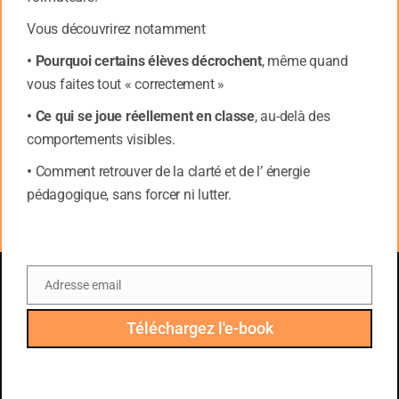
particulièrement puissants et pertinents pour
Vous découvrirez notamment
remotiver quelqu’un, pour l’aider à se
• Pourquoi certains élèves décrochent
, même quand
redresser d’un échec.
vous faites tout « correctement »
C’est un moyen rêvé à utiliser dans
• Ce qui se joue réellement en classe
, au-delà des
l’
éducation
: pour vos élèves en difficulté
comportements visibles.
par exemple si vous êtes l’enseignant, le
•
Comment retrouver de la clarté et de l’ énergie
formateur, éducateur
pédagogique, sans forcer ni lutter.
Le Storytelling est aussi à utiliser par les
parents pour leurs enfants. Les enfants
adorent les histoires.
Adresse email
Email
Téléchargez l'e-book
Quel type de récits raconter ?