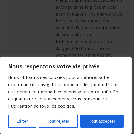
une pratique méditative avec un
ancrage dans le présent. Cela
permet aussi à nos chères têtes
blonde de développer leur
capacité d’attention voire même
de concentration.
Difficile en effet d’y voir un
danger. C’est plutôt ce que
recherche les enseignants.
Répondre
Nous respectons votre vie privée
Nous utilisons des cookies pour améliorer votre
expérience de navigation, proposer des publicités ou
Deborah
3 septembre 2021 à 10 h 44 min
du contenu personnalisés et analyser notre trafic. En
cliquant sur « Tout accepter », vous consentez à
VRAIMENT UN GRAND MERCI POUR CES
l’utilisation de tous les cookies.
APPORTS!!!!
Répondre
Editer
Tout rejeter
Tout accepter
Admin