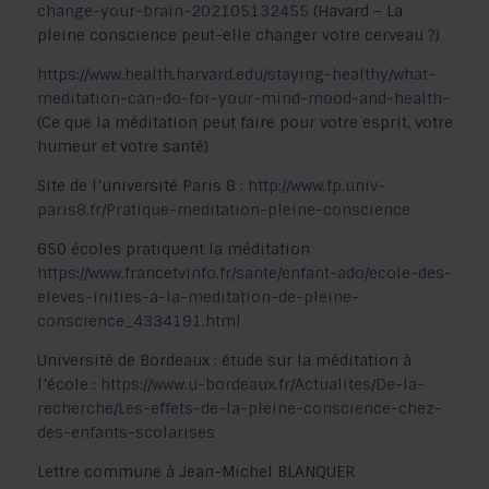
change-your-brain-202105132455
(Havard – La
pleine conscience peut-elle changer votre cerveau ?)
https://www.health.harvard.edu/staying-healthy/what-
meditation-can-do-for-your-mind-mood-and-health-
(Ce que la méditation peut faire pour votre esprit, votre
humeur et votre santé)
Site de l’université Paris 8 :
http://www.fp.univ-
paris8.fr/Pratique-meditation-pleine-conscience
650 écoles pratiquent la méditation
https://www.francetvinfo.fr/sante/enfant-ado/ecole-des-
eleves-inities-a-la-meditation-de-pleine-
conscience_4334191.html
Université de Bordeaux : étude sur la méditation à
l’école :
https://www.u-bordeaux.fr/Actualites/De-la-
recherche/Les-effets-de-la-pleine-conscience-chez-
des-enfants-scolarises
Lettre commune à Jean-Michel BLANQUER