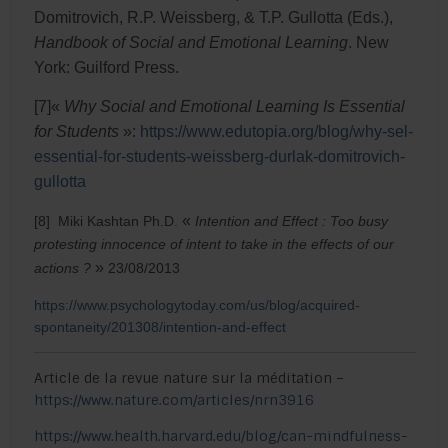
Domitrovich, R.P. Weissberg, & T.P. Gullotta (Eds.),
Handbook of Social and Emotional Learning
. New
York: Guilford Press.
[7]«
Why Social and Emotional Learning Is Essential
for Students
»:
https://www.edutopia.org/blog/why-sel-
essential-for-students-weissberg-durlak-domitrovich-
gullotta
«
[8]
Miki Kashtan Ph.D
.
Intention and Effect : Too busy
protesting innocence of intent to take in the effects of our
»
actions ?
23/08/2013
https://www.psychologytoday.com/us/blog/acquired-
spontaneity/201308/intention-and-effect
Article de la revue nature sur la méditation –
https://www.nature.com/articles/nrn3916
https://www.health.harvard.edu/blog/can-mindfulness-