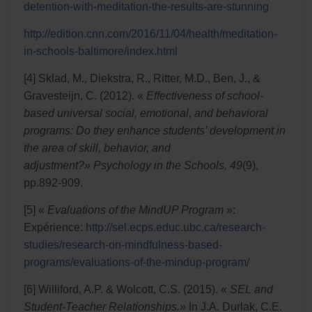
detention-with-meditation-the-results-are-stunning
http://edition.cnn.com/2016/11/04/health/meditation-
in-schools-baltimore/index.html
[4] Sklad, M., Diekstra, R., Ritter, M.D., Ben, J., &
Gravesteijn, C. (2012). «
Effectiveness of school-
based universal social, emotional, and behavioral
programs: Do they enhance students’ development in
the area of skill, behavior, and
adjustment?»
Psychology in the Schools, 49
(9),
pp.892-909.
[5] «
Evaluations of the MindUP Program
»:
Expérience:
http://sel.ecps.educ.ubc.ca/research-
studies/research-on-mindfulness-based-
programs/evaluations-of-the-mindup-program/
[6] Williford, A.P. & Wolcott, C.S. (2015). «
SEL and
Student-Teacher Relationships.»
In J.A. Durlak, C.E.