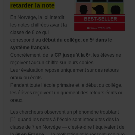
retarder la note
En Norvège, la loi interdit
les notes chiffrées avant la
classe de 8 ce qui
correspond au
début du collège, en 5ᵉ dans le
système français
.
Concrètement, de la
CP jusqu’à la 6ᵉ
,
les élèves ne
reçoivent aucun chiffre sur leurs copies.
Leur évaluation repose uniquement sur des retours
oraux ou écrits.
Pendant toute l’école primaire et le début du collège,
les élèves reçoivent uniquement des retours écrits ou
oraux.
Les chercheurs observent un phénomène troublant
[1]: quand les notes à l’école sont introduites dès la
classe de 7 en Norvège — c’est-à-dire l’équivalent de
la
6ᵉ en France
— la motivation et le ressenti scolaire