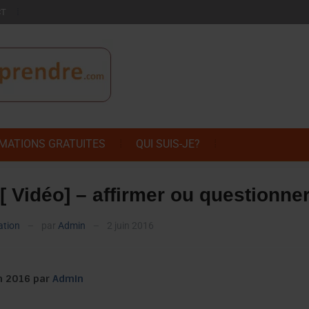
CT
MATIONS GRATUITES
QUI SUIS-JE?
[ Vidéo] – affirmer ou questionne
ation
par
Admin
2 juin 2016
—
—
in 2016 par
Admin