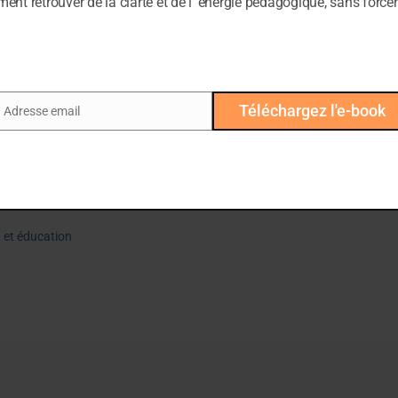
nt retrouver de la clarté et de l’ énergie pédagogique, sans forcer
fié en 1995, par
Alain Cayrol
,
Josiane De St Paul
et Richard Cla
PNL avec Alain Cayrol entre (1990-2001)
Téléchargez l'e-book
Adresse email
ail
 et éducation