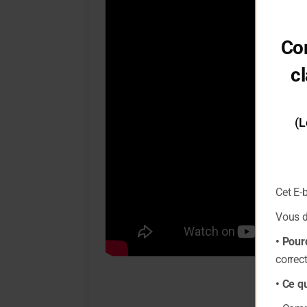
Co
cl
(L
Cet E-
Vous 
• Pour
correc
• Ce q