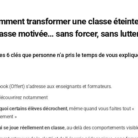
mment transformer une classe éteinte
asse motivée… sans forcer, sans lutte
es 6 clés que personne n’a pris le temps de vous expliqu
book (Offert) s’adresse aux enseignants et formateurs.
découvrirez notamment
quoi certains élèves décrochent
, même quand vous faites tout «
tement »
Paul Pyronnet
– (
Enseignant
PNL
certifié
)
ui se joue réellement en classe
, au-delà des comportements visibl
« la minute pour changer » ©