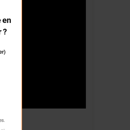
this
module
 en
r ?
er)
es.