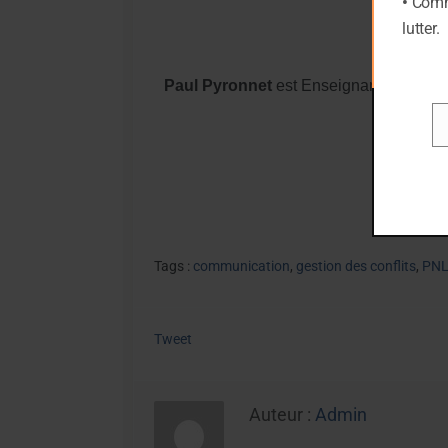
•
Comme
lutter.
Paul Pyronnet
est Enseignant PNL certi
Em
Tags :
communication
,
gestion des conflits
,
PNL
Tweet
Auteur :
Admin