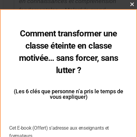
en connaissances et compréhension
Cl
fondamentales.» Malgré le grand
thi
mo
nombre de faits accumulés, notre
compréhension du cerveau semble
Comment transformer une
se rapprocher d’une impasse.
» [10].
classe éteinte en classe
Olaf Sporns
motivée… sans forcer, sans
Professeur en psychologie et en
lutter ?
sciences du cerveau à l’Université de
L’Indiana
(Les 6 clés que personne n’a pris le temps de
vous expliquer)
«
Il y a seulement 20 à 30 ans, les
informations neuroanatomiques et
neurophysiologiques étaient
Cet E-book (Offert) s’adresse aux enseignants et
relativement rares, alors que la
formateurs.