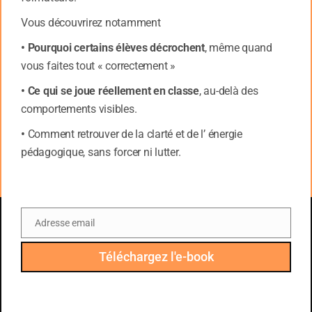
compréhension des processus liés à
Vous découvrirez notamment
l’esprit semblait à portée de main […]
• Pourquoi certains élèves décrochent
, même quand
»,
vous faites tout « correctement »
«Aujourd’hui, nous nous noyons
• Ce qui se joue réellement en classe
, au-delà des
dans un flot
comportements visibles.
d’informations. Paradoxalement, tout
•
Comment retrouver de la clarté et de l’ énergie
sens de la compréhension globale est
pédagogique, sans forcer ni lutter.
en grand danger d’être
emporté. Chaque dépassement des
barrières technologiques ouvre une
boîte de Pandore en révélant des
Adresse email
Email
variables cachées, des mécanismes
Téléchargez l'e-book
et des non-linéarités, ajoutant de
nouveaux niveaux de complexité.
»
[9]