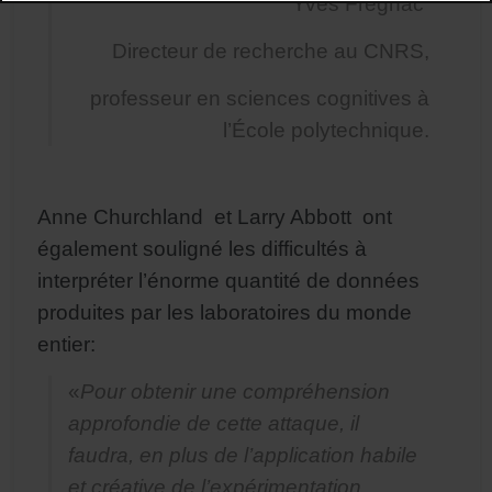
Yves Frégnac
Directeur de recherche au CNRS,
professeur en sciences cognitives à
l’École polytechnique.
Anne Churchland et Larry Abbott ont
également souligné les difficultés à
interpréter l’énorme quantité de données
produites par les laboratoires du monde
entier:
«
Pour obtenir une compréhension
approfondie de cette attaque, il
faudra, en plus de l’application habile
et créative de l’expérimentation