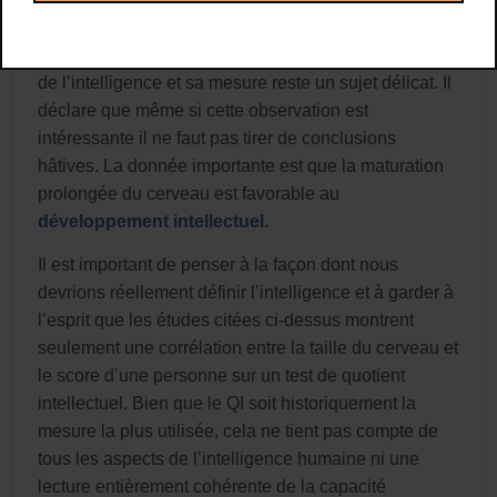
cerveau est l’élément clé de l’intelligence. Pour John
Gabrieli, neurobiologiste extérieur à l’étude, la nature
de l’intelligence et sa mesure reste un sujet délicat. Il
déclare que même si cette observation est
intéressante il ne faut pas tirer de conclusions
hâtives. La donnée importante est que la maturation
prolongée du cerveau est favorable au
développement intellectuel.
Il est important de penser à la façon dont nous
devrions réellement définir l’intelligence et à garder à
l’esprit que les études citées ci-dessus montrent
seulement une corrélation entre la taille du cerveau et
le score d’une personne sur un test de quotient
intellectuel. Bien que le QI soit historiquement la
mesure la plus utilisée, cela ne tient pas compte de
tous les aspects de l’intelligence humaine ni une
lecture entièrement cohérente de la capacité