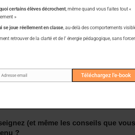
avez remarqué que vos élèves oublient assez vite ce
quoi certains élèves décrochent
, même quand vous faites tout «
.
tement »
, vous avez déjà essayé de donner des conseils à vo
ui se joue réellement en classe
, au-delà des comportements visibl
 en pratique. Ils reproduisent les mêmes schémas.
nt retrouver de la clarté et de l’ énergie pédagogique, sans forcer
dire que je connais bien cela moi-même, et encore auj
tout à fait normal.
Téléchargez l'e-book
Adresse email
ail
s pouvez enseigner, ou conseiller, soit retenu ?
eignez (et même les conseils que vous
tenu ?