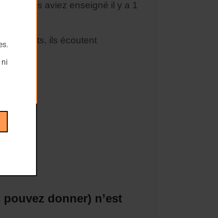
 que vous aviez enseigné il y a 1
s enfants, ils écoutent
es.
 ni
ourd’hui.
 pouvez donner) n’est