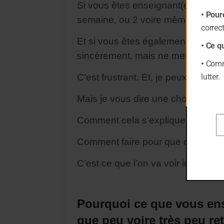
Si vous êtes enseignant(e), vous 
• Pour
semaine, ou 2 voire même la veille
correc
Et si vous êtes également parents
• Ce q
sincèrement, mais ne mettent pas
•
Comme
C’est frustrant. Et, je peux vous 
lutter.
Mais je vous dire une chose : c’est 
Comment cela s’explique-t-il ?
Em
Comment faire pour que ce que vou
C’est ce que l’on va voir ici.
Pourquoi ce que vous ens
que peu voire très peu re