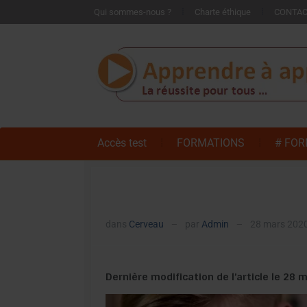
Qui sommes-nous ?
Charte éthique
CONTA
Accès test
FORMATIONS
# FOR
dans
Cerveau
par
Admin
28 mars 202
—
—
Dernière modification de l’article le 28