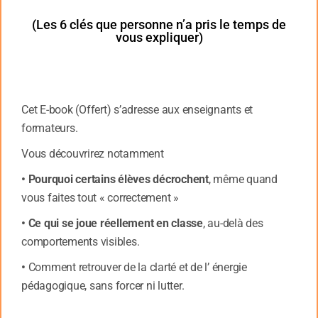
En sophrologie, on utilisera : la respiration pour se
(Les 6 clés que personne n’a pris le temps de
vous expliquer)
calmer, la prise de conscience de la position du corps
(points d’appui), la focalisation sur les pieds (qui
touchent le sol) ou des techniques de centrage…
Le stress d’un enfant peut perturber sa
Cet E-book (Offert) s’adresse aux enseignants et
concentration, ou sa capacité à
formateurs.
mémoriser.
Vous découvrirez notamment
• Pourquoi certains élèves décrochent
, même quand
Apprendre est une chose, et vous pouvez y passer
vous faites tout « correctement »
avec votre enfant un temps important. Mais tout ceci
n’a d’utilité que s’il parvient – lorsqu’il est seul – à
• Ce qui se joue réellement en classe
, au-delà des
restituer ou à réutiliser ce qu’il a appris.
comportements visibles.
Or, certains parents sont effarés de constater que,
•
Comment retrouver de la clarté et de l’ énergie
malgré des heures de travail, leur enfant n’obtient
pédagogique, sans forcer ni lutter.
qu’un piètre résultat – ou termine un contrôle en
pleurant qu’il « ne savait plus rien ».