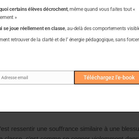
quoi certains élèves décrochent
, même quand vous faites tout «
esseur ou d’un parent peut rester gravée pendant
tement »
aucune alarme.
ui se joue réellement en classe
, au-delà des comportements visibl
 donc le cerveau ne l’enregistre pas autant.
nt retrouver de la clarté et de l’ énergie pédagogique, sans forcer
es mêmes circuits que la douleur physiq
Téléchargez l'e-book
Adresse email
ail
 différence entre une blessure physique et une bl
ue l’insula et le cortex cingulaire antérieur, deux
 lors d’une humiliation, d’un rejet ou d’un échec. [2]
’est ressentir une souffrance similaire à une bless
la classe, c’est comme se cogner violemment dans