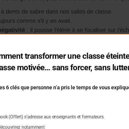
es à dents de sabre dans nos salles de classe.
ujours comme s’il y en avait.
négativité
: il pousse l’élève à se focaliser sur l’é
stion, son cerveau traite cela comme une alerte 
mment transformer une classe éteinte
à la hauteur. Attention, danger ! »
asse motivée… sans forcer, sans lutte
zone du cerveau que la douleur physique.
, c’est comme recevoir un coup.
es 6 clés que personne n’a pris le temps de vous expliqu
book (Offert) s’adresse aux enseignants et formateurs.
que qu’un compliment.
découvrirez notamment
’impacte plus qu’un devoir où il a bien réussi.