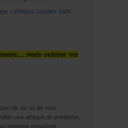
sage
» Éditions Eyrolles 2005,
imaire… mais oublier les
tion de vie ou de mort.
nifier une attaque de prédateur.
n optimiste insouciant.