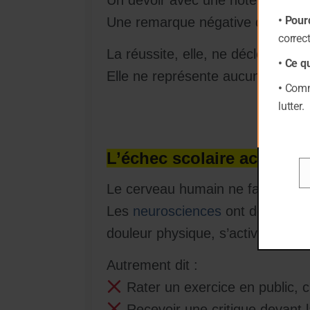
• Pour
Une remarque négative d’un prof
correc
La réussite, elle, ne déclenche 
• Ce q
Elle ne représente aucun danger,
•
Comme
lutter.
L’échec scolaire active l
Em
Le cerveau humain ne fait pas de
Les
neurosciences
ont démontré q
douleur physique, s’activent aussi
Autrement dit :
Rater un exercice en public, c
Recevoir une critique devant 