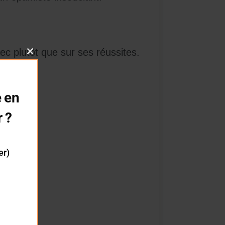
chec plutôt que sur ses réussites.
Close
this
module
rouge.
 en
r ?
er)