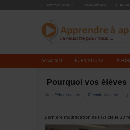
Qui sommes-nous ?
Charte éthique
CONTA
Accès test
FORMATIONS
# FOR
Pourquoi vos élèves r
dans
Echec scolaire
Réussite scolaire
p
/
—
Dernière modification de l’article le 13 