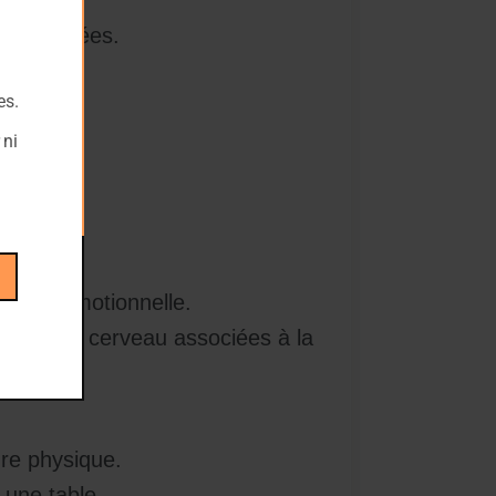
 des années.
es.
 ni
ue
essure émotionnelle.
 zones du cerveau associées à la
 et [3]
ure physique.
 une table.