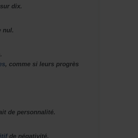
sur dix.
 nul.
.
es
, comme si leurs progrès
it de personnalité.
tif
de négativité.