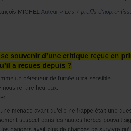
-François MICHEL
Auteur «
Les 7 profils d’apprentis
 se souvenir d’une critique reçue en pr
qu’il a reçues depuis ?
mme un détecteur de fumée ultra-sensible.
de nous rendre heureux.
er.
 une menace avant qu’elle ne frappe était une ques
sement suspect dans les hautes herbes pouvait sig
 les dangers avait plus de chances de survivre qu’u