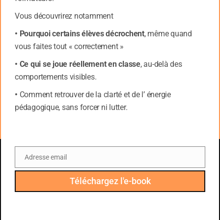
générée par une
mauvaise compréhension des
Vous découvrirez notamment
résultats de la recherche en neurosciences
qui
• Pourquoi certains élèves décrochent
, même quand
sont ensuite appliqués à l’éducation ou à
vous faites tout « correctement »
l’apprentissage. [3]
• Ce qui se joue réellement en classe
, au-delà des
Mais, selon le même article, les auteurs de cet article
comportements visibles.
de 2021 indiquent que :
•
Comment retrouver de la clarté et de l’ énergie
« Il n’y a pas non plus de méthodologie scientifique
pédagogique, sans forcer ni lutter.
standard ni de ligne directrice pour déterminer un
nouveau neuromythe. » [3]
Et voilà comment la confusion se crée pour aboutir, à
partir de constats vérifiés, à des conclusions fausses.
Adresse email
Email
Voici un exemple
Téléchargez l'e-book
Cerveau droit / cerveau gauche : quand une
correction scientifique devient une erreur