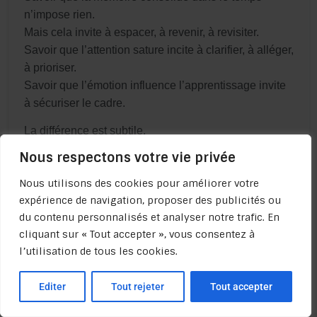
n’impose rien.
Mais cela invite à espacer, à revenir, à revisiter.
Savoir que l’attention sature incite à clarifier, à alléger,
à prioriser.
Savoir que l’émotion influence l’apprentissage invite
à sécuriser le cadre.
La différence est subtile.
Mais décisive.
Nous respectons votre vie privée
Une recette remplace le jugement.
Nous utilisons des cookies pour améliorer votre
Une boussole l’affine.
expérience de navigation, proposer des publicités ou
du contenu personnalisés et analyser notre trafic. En
Les neurosciences ne remplacent pas l’enseignant.
cliquant sur « Tout accepter », vous consentez à
Elles affinent son regard.
l’utilisation de tous les cookies.
Et dans une salle de classe, ce n’est pas le moteur
qui fait avancer.
Editer
Tout rejeter
Tout accepter
C’est la manière de conduire.