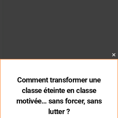
Cl
thi
mo
Comment transformer une
classe éteinte en classe
Interview de Fabienne RAMOND
motivée… sans forcer, sans
.
lutter ?
Fabienne RAMOND
est Professeur des écoles, conseill
l’Inspection académique de la Moselle.