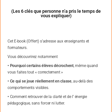
(Les 6 clés que personne n’a pris le temps de
vous expliquer)
Cet E-book (Offert) s’adresse aux enseignants et
formateurs.
Vous découvrirez notamment
• Pourquoi certains élèves décrochent
, même quand
So
mmaire Introduction
vous faites tout « correctement »
L’élève contre l’école est celui qui, tout en ayant les capac
• Ce qui se joue réellement en classe
, au-delà des
vivre pleinement sa scolarité, se place face à l’École pour 
comportements visibles.
en personne ayant des besoins différents et, dans ce dialog
•
Comment retrouver de la clarté et de l’ énergie
veut être reconnu comme tel.
pédagogique, sans forcer ni lutter.
Compte tenu de la pression d’une société qui entend faire 