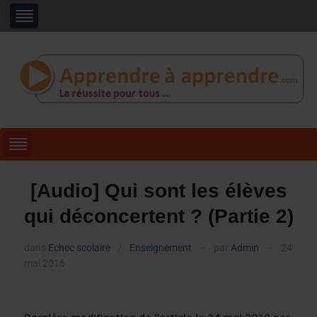
[Audio] Qui sont les élèves
qui déconcertent ? (Partie 2)
dans
Echec scolaire
Enseignement
par
Admin
24
/
—
—
mai 2016