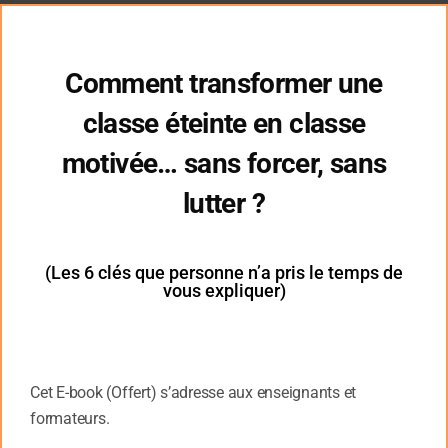
Cl
thi
mo
Comment transformer une
classe éteinte en classe
Interview d’ Isabelle ROSKAM Psychologue clinicienne à
motivée… sans forcer, sans
l’université Louvin
lutter ?
– 1 min 55 –
.
(Les 6 clés que personne n’a pris le temps de
Isabelle ROSKAM
est Professeure de psychologie et dir
vous expliquer)
recherche à l’Université catholique de Louvain. Psychologu
de la petite enfance et de sa prise en charge, ses recher
saluées par le monde scientifique. Elle met également son 
nombreuses associations d’aide à l’enfance..
Cet E-book (Offert) s’adresse aux enseignants et
formateurs.