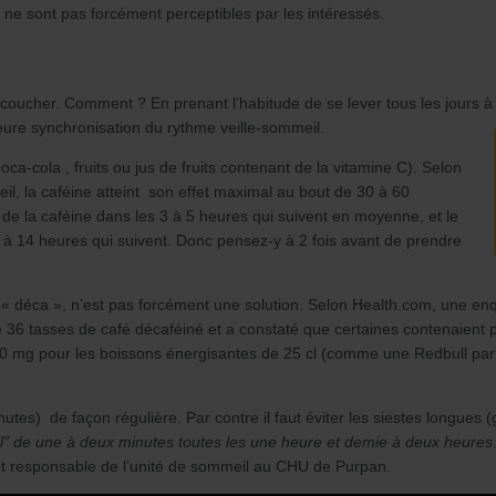
 ne sont pas forcément perceptibles par les intéressés.
e coucher. Comment ? En prenant l’habitude de se lever tous les jour
eure synchronisation du rythme veille-sommeil.
oca-cola , fruits ou jus de fruits contenant de la vitamine C). Selon
, la caféine atteint son effet maximal au bout de 30 à 60
 de la caféine dans les 3 à 5 heures qui suivent en moyenne, et le
8 à 14 heures qui suivent. Donc pensez-y à 2 fois avant de prendre
 « déca », n’est pas forcément une solution. Selon
Health.com
, une en
36 tasses de café décaféiné et a constaté que certaines contenaient 
 80 mg pour les boissons énergisantes de 25 cl (comme une Redbull par
nutes) de façon régulière. Par contre il faut éviter les siestes longue
” de une à deux minutes toutes les une heure et demie à deux heures
et responsable de l’unité de sommeil au CHU de Purpan.