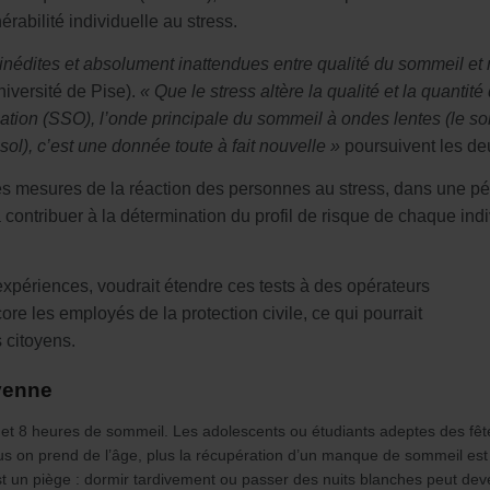
abilité individuelle au stress.
inédites et absolument inattendues entre qualité du sommeil et 
iversité de Pise).
« Que le stress altère la qualité et la quanti
tion (SSO), l’onde principale du sommeil à ondes lentes (le so
sol), c’est une donnée toute à fait nouvelle »
poursuivent les de
les mesures de la réaction des personnes au stress, dans une p
ra contribuer à la détermination du profil de risque de chaque ind
xpériences, voudrait étendre ces tests à des opérateurs
re les employés de la protection civile, ce qui pourrait
 citoyens.
yenne
t 8 heures de sommeil. Les adolescents ou étudiants adeptes des fête
plus on prend de l’âge, plus la récupération d’un manque de sommeil es
est un piège : dormir tardivement ou passer des nuits blanches peut dev