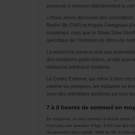
parvenue à mesurer objectivement la vulnér
« Nous avons découvert des corrélations 
Bedini (Ifc-CNR) et Angelo Gemignani (Un
longtemps, mais que la Sleep Slow Oscilla
spécifique de l’hormone du stress (le corti
La recherche ouvre la voie aux potentiel
des conditions particulières, et elle pour
médecine prédictive moderne.
Le Centro Extreme, qui mène à bien ces e
comme les pompiers, les militaires ou enco
avoir des retombées positives sur tous les
7 à 8 heures de sommeil en mo
En moyenne, un être humain à besoin entre 7 e
n’est pas une question d’âge. Il est vrai que 
récupération plus rapide. Mais se fier à cela 