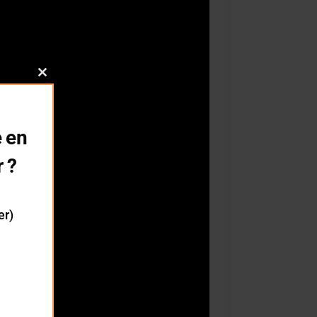
Close
this
module
 en
r ?
er)