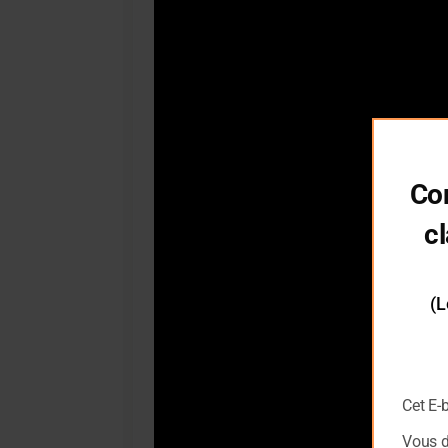
Co
cl
(L
Cet E-
Vous 