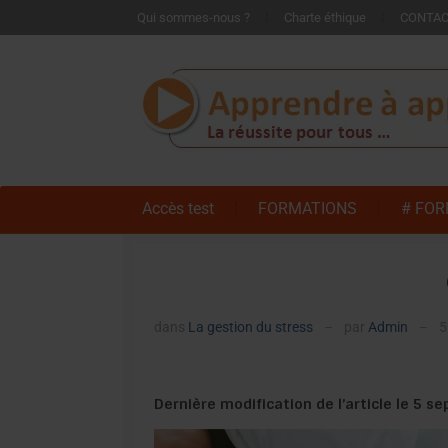
Qui sommes-nous ?
Charte éthique
CONTA
Accès test
FORMATIONS
# FOR
dans
La gestion du stress
par
Admin
5
—
—
Dernière modification de l’article le 5 