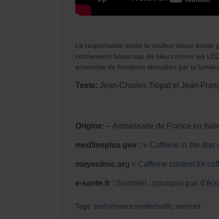
Le responsable serait la couleur bleue émise p
contiennent beaucoup de bleu comme les LED ca
ensemble de fonctions stimulées par la lumière
Texte:
Jean-Charles Tropat et Jean-Fra
Origine:
– Ambassade de France en Italie
medlineplus.gov
:
« Caffeine in the diet 
mayoclinic.or
g
« Caffeine content for co
e-sante.fr
:
Sommeil : pourquoi pas d’écr
Tags :
performance intellectuelle
,
sommeil