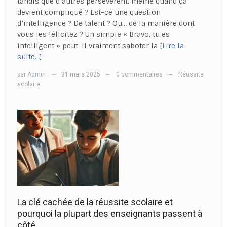
tandis que d’autres persévèrent, même quand ça
devient compliqué ? Est-ce une question
d’intelligence ? De talent ? Ou… de la manière dont
vous les félicitez ? Un simple « Bravo, tu es
intelligent » peut-il vraiment saboter la
[Lire la
suite…]
par
Admin
31 mars 2025
0 commentaires
Réussite
—
—
—
scolaire
La clé cachée de la réussite scolaire et
pourquoi la plupart des enseignants passent à
côté