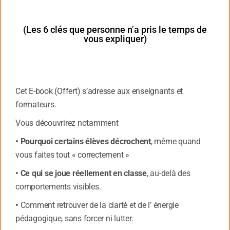
reconstruction, il est souhaitable que les deux
premières fonctions * la digestion et la
transformation’- soient achevées à l’heure du
(Les 6 clés que personne n’a pris le temps de
vous expliquer)
coucher, afin d’entreprendre Ies deux autres fonctions
durant les premières phases de sommeil et de
conserver du temps pour une cinquième fonction qui
maintient Ia vitalité et la jeunesse: la production de
nouvelles cellules.
Cet E-book (Offert) s’adresse aux enseignants et
formateurs.
La nuit notre corps se régénère
Vous découvrirez notamment
Chaque jour, des milliers de cellules meurent et de
• Pourquoi certains élèves décrochent
, même quand
nouvelles naissent. Certaines d’entre elles ont une
vous faites tout « correctement »
durée de vie très brève, comme les cellules
intestinales qui ne vivent que 36 heures. Ainsi,
• Ce qui se joue réellement en classe
, au-delà des
chaque nuit, notre corps se régénère en se
comportements visibles.
débarrassant des cellules mortes pour les remplacer
•
Comment retrouver de la clarté et de l’ énergie
par des nouvelles. Afin de faciliter ce travail essentiel
pédagogique, sans forcer ni lutter.
de rénovation continue, il est préférable de ne pas