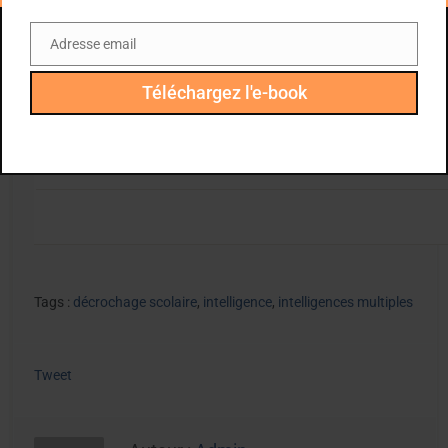
Adresse email
Email
Téléchargez l'e-book
Pour voir le livre:
Cliquez ici
Pour voir le blog:
Cliquez ici
Tags :
décrochage scolaire
,
intelligence
,
intelligences multiples
Tweet