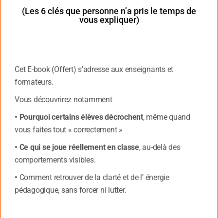
(Les 6 clés que personne n’a pris le temps de
vous expliquer)
Interview de Sylvain Delouvée Maître de conférence en
psychologie sociale à l’université Rennes 2
– 2 min 26-
Cet E-book (Offert) s’adresse aux enseignants et
.
formateurs.
Vous découvrirez notamment
Sylvain Delouvée –
Maître de conférences en psychologie 
Rennes 2, il est rédacteur en chef de la revue Les Cahiers
• Pourquoi certains élèves décrochent
, même quand
Psychologie Sociale et directeur de publication du site psy
vous faites tout « correctement »
également le co-auteur de « Stéréotypes, préjugés et discr
• Ce qui se joue réellement en classe
, au-delà des
« Psychologie sociale. Textes fondamentaux anglais et am
comportements visibles.
l’auteur du « Manuel visuel de psychologie sociale » (2010
•
Comment retrouver de la clarté et de l’ énergie
pédagogique, sans forcer ni lutter.