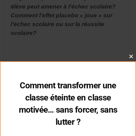
élève peut amener à l’échec scolaire?
Comment l’effet placebo « joue » sur
l’échec scolaire ou sur la réussite
scolaire?
Cl
thi
mo
Comment transformer une
classe éteinte en classe
motivée… sans forcer, sans
lutter ?