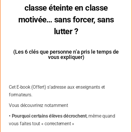
l’apprentissage véritable et profond se
classe éteinte en classe
produit.
motivée… sans forcer, sans
Ne pas donner immédiatement la réponse
lutter ?
ou la solution est une stratégie puissante
pour développer l’autonomie et la
(Les 6 clés que personne n’a pris le temps de
résilience des élèves. En les laissant
vous expliquer)
chercher, tâtonner, et parfois se tromper,
vous les placez dans une situation où ils
doivent mobiliser leurs ressources
Cet E-book (Offert) s’adresse aux enseignants et
internes, faire appel à leur créativité, et
formateurs.
prendre des initiatives. Cette approche
Vous découvrirez notamment
peut sembler déstabilisante au début,
• Pourquoi certains élèves décrochent
, même quand
surtout pour des élèves habitués à
vous faites tout « correctement »
recevoir des réponses toutes faites.