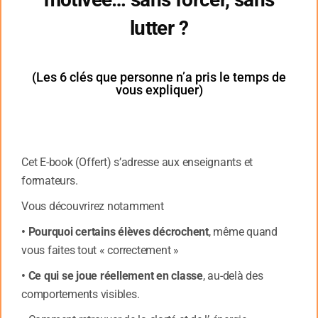
s’inquiète à commencer une tâche, un travail ou un
lutter ?
exercice qu’il ne sait pas comment terminer.
Il faut alors absolument éviter de faire remarquer leurs
erreurs. La bonne approche est de leur faire
(Les 6 clés que personne n’a pris le temps de
vous expliquer)
comprendre que l’erreur fait partie de l’apprentissage,
qu’il n’y a pas d’apprentissage sans erreur. Plutôt que
le résultat attendu il faut mettre l’accent sur le
raisonnement (moins binaire : juste ou faux) qui est
Cet E-book (Offert) s’adresse aux enseignants et
plus rassurant. De toute façon un raisonnement
pertinent amènera à un résultat juste
formateurs.
Vous découvrirez notamment
• Pourquoi certains élèves décrochent
, même quand
vous faites tout « correctement »
• Ce qui se joue réellement en classe
, au-delà des
comportements visibles.