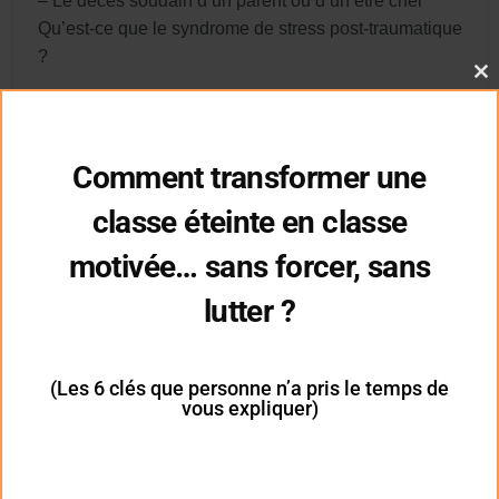
– Le décès soudain d’un parent ou d’un être cher
Qu’est-ce que le syndrome de stress post-traumatique
?
Cl
Le syndrome de stress post-traumatique peut survenir
thi
mo
après un traumatisme grave. Il peut s’agir d’un
événement vécu par
l’enfant.
Mais il peut s’agir aussi
Comment transformer une
d’un événement que l’enfant a vu ou dont il a entendu
parler. Même des films ou des émissions de télévision
classe éteinte en classe
violents peuvent troubler un enfant. Les symptômes
motivée… sans forcer, sans
du SSPT se manifestent souvent quelques semaines
après le traumatisme. Mais il arrive aussi à l’occasion
lutter ?
que de tels symptômes remontent à la surface des
mois, voire des années plus tard.
(Les 6 clés que personne n’a pris le temps de
Symptômes du SSPT chez les enfants
vous expliquer)
Si votre enfant souffre du SSPT, il pourrait :
– Faire des cauchemars terrifiants ou revoir dans sa