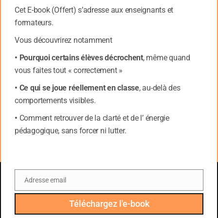
tête des images de l’événement. Et ces images sont
Cet E-book (Offert) s’adresse aux enseignants et
si claires qu’elles semblent aussi réelles que
formateurs.
l’événement lui-même.
Vous découvrirez notamment
– Avoir peur des gens ou des endroits rattachés à
l’événement. Votre enfant pourrait aussi donner
• Pourquoi certains élèves décrochent
, même quand
l’impression de se replier sur lui-même et d’être
vous faites tout « correctement »
insensible.
• Ce qui se joue réellement en classe
, au-delà des
– Piquer des crises de colère. Votre enfant pourrait
comportements visibles.
aussi avoir des problèmes de sommeil ou de
concentration, ou sembler très nerveux. Il pourrait se
•
Comment retrouver de la clarté et de l’ énergie
plaindre de maux de tête ou d’autres problèmes de
pédagogique, sans forcer ni lutter.
santé.
Traiter le SSPT
Adresse email
Les enfants qui souffrent de SSPT peuvent être aidés
Email
énormément par certains types de thérapies
Téléchargez l'e-book
collectives et de médicaments spécifiques. Le fait