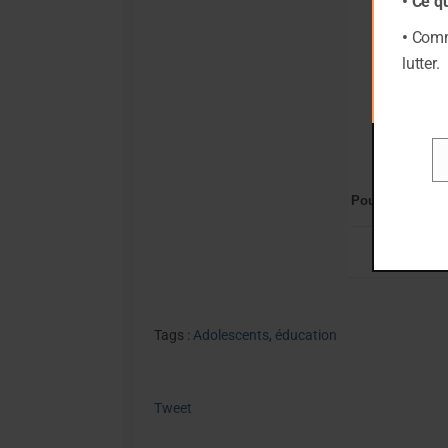
• Ce q
•
Comme
lutter.
Em
Pour voir le livr
Tags :
Adolescents
,
éducation
Tweet