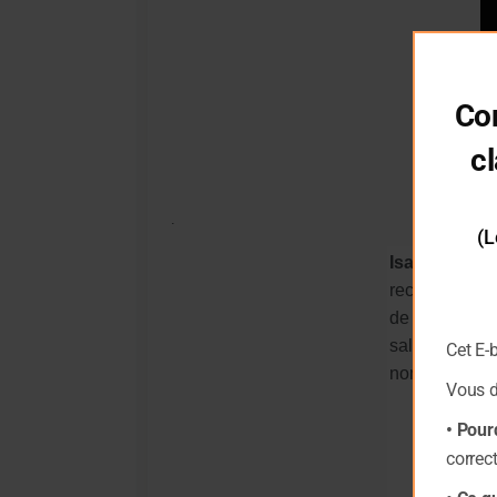
Co
I
cl
.
(L
Isabelle R
recherche à l
de la petite 
saluées par l
Cet E-
nombreuses as
Vous 
• Pour
correc