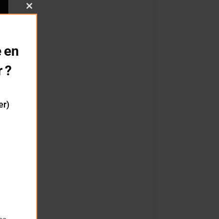
Close
this
module
 en
vin
r ?
er)
cialiste
ent
 de