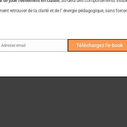
ui se joue réellement en classe
, au-delà des comportements visibl
nt retrouver de la clarté et de l’ énergie pédagogique, sans forcer
Téléchargez l'e-book
Adresse email
ail
e:
Cliquez ici