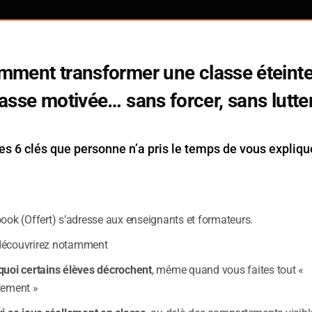
mment transformer une classe éteinte
nterview d’ Isabelle ROSKAM Psychologue clinicienne à l’université Lou
asse motivée… sans forcer, sans lutte
– 4 min 44 –
es 6 clés que personne n’a pris le temps de vous expliqu
OSKAM
est Professeure de psychologie et dirige une équipe de
’Université catholique de Louvain. Psychologue clinicienne, spé
enfance et de sa prise en charge, ses recherches sont unanimem
e monde scientifique. Elle met également son expertise au profit
book (Offert) s’adresse aux enseignants et formateurs.
sociations d’aide à l’enfance..
découvrirez notamment
quoi certains élèves décrochent
, même quand vous faites tout «
tement »