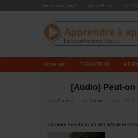
Qui sommes-nous ?
Charte éthique
CONTA
Accès test
FORMATIONS
# FOR
[Audio] Peut-on 
dans
Parents
par
Admin
24 mai 2018
—
—
Dernière modification de l’article le 24 