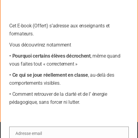
22 ans en France et à l’étranger et
tutrice dans le cadre de la mise en
place du nouveau dispositif 2010 de la
Cet E-book (Offert) s’adresse aux enseignants et
formation des enseignants, intervient
formateurs.
en formation initiale et continue sur tout
le territoire auprès de différents centres
Vous découvrirez notamment
de formation.
• Pourquoi certains élèves décrochent
, même quand
Rédactrice de plusieurs sites en ligne
vous faites tout « correctement »
dont Blog Bleu Primaire, primé par le
• Ce qui se joue réellement en classe
, au-delà des
Web pédagogique “meilleur blog
comportements visibles.
pédagogique” dans la catégorie
•
Comment retrouver de la clarté et de l’ énergie
“primaire”, elle est aussi l‘auteur de
pédagogique, sans forcer ni lutter.
l’ouvrage “Un projet pour repenser la
relation parents-enseignants” paru en
2009 chez Delagrave.
Adresse email
Email