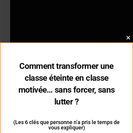
Cl
thi
mo
Comment transformer une
classe éteinte en classe
motivée… sans forcer, sans
Interview d’Ostiane Mathon
lutter ?
– 2 min 50 –
.
(Les 6 clés que personne n’a pris le temps de
vous expliquer)
Ostiane Mathon
enseignante depuis