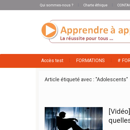
Qui sommes-nous ?
Charte éthique
CONTA
Accès test
FORMATIONS
# FO
Article étiqueté avec : "Adolescents"
[Vidéo]
quelles