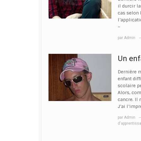
il durcir 
cas selon 
l’applicat
–
par
Admin
Un enfa
Dernière m
enfant diff
scolaire p
Alors, com
cancre. Il 
J’ai l’imp
par
Admin
d'apprentiss