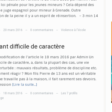
la loi pénale pour les jeunes mineurs ? Cela dépend des
le juge espagnol pour mineur à Grenade. Outre
ion de la peine il y a un esprit de réinsertion. – 3 min 14
20 mars 2016
0 commentaires
Violence à l'école
—
—
—
nt difficile de caractère
odification de l’article le 18 mars 2016 par Admin Un
icile de caractère, a, dans la plupart des cas, une vie
erturbée : mauvais résultats, problème de discipline etc.
ment réagir ? Mon fils Pierre de 13 ans est un véritable
ne travaille pas à la maison, il fait rarement ses devoirs.
ression
[Lire la suite…]
18 mars 2016
0 commentaires
Les 7 profils
—
—
—
age