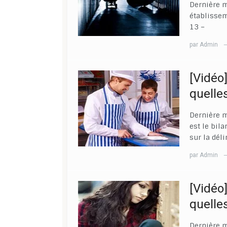
Dernière m
établissem
13 –
par
Admin
[Vidéo]
quelles
Dernière m
est le bil
sur la dél
par
Admin
[Vidéo]
quelles
Dernière m