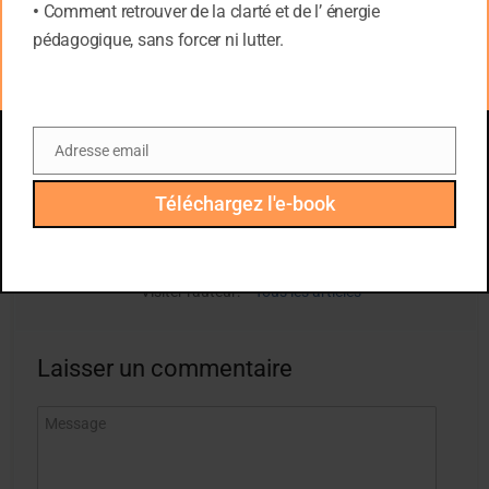
manière ou d’une autre.
•
Comment retrouver de la clarté et de l’ énergie
pédagogique, sans forcer ni lutter.
Tags :
Adolescents
,
dépression
,
sommeil
Tweet
Adresse email
Email
Téléchargez l'e-book
Auteur :
Admin
Visiter l'auteur:
Tous les articles
Laisser un commentaire