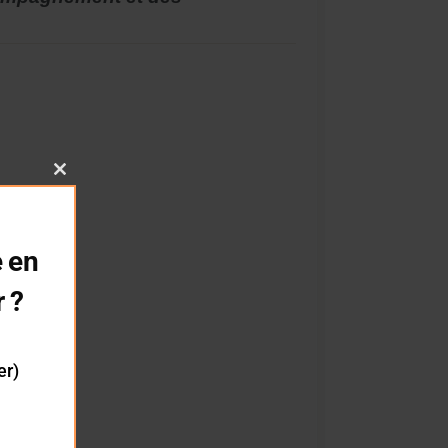
Close
this
module
 en
r ?
er)