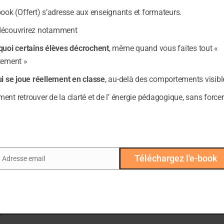
book (Offert) s’adresse aux enseignants et formateurs.
découvrirez notamment
quoi certains élèves décrochent
, même quand vous faites tout «
– 3 min 32 –
tement »
ui se joue réellement en classe
, au-delà des comportements visibl
nt retrouver de la clarté et de l’ énergie pédagogique, sans forcer
Téléchargez l'e-book
Adresse email
ail
s