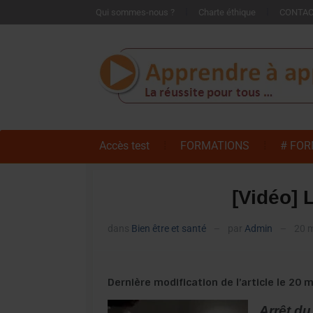
Qui sommes-nous ?
Charte éthique
CONTA
Accès test
FORMATIONS
# FOR
[Vidéo] 
dans
Bien être et santé
par
Admin
20 m
—
—
Dernière modification de l’article le 20
Arrêt du