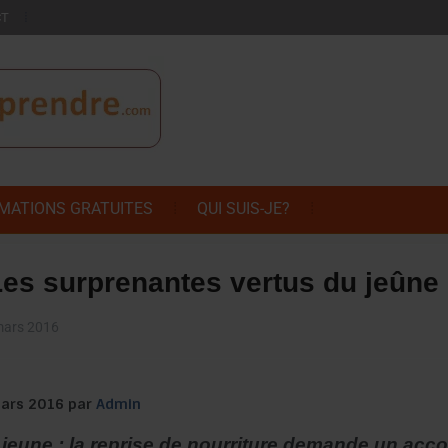
CT
MATIONS GRATUITES
QUI SUIS-JE?
Les surprenantes vertus du jeûne (
ars 2016
 mars 2016 par
Admin
 jeune : la reprise de nourriture demande un a