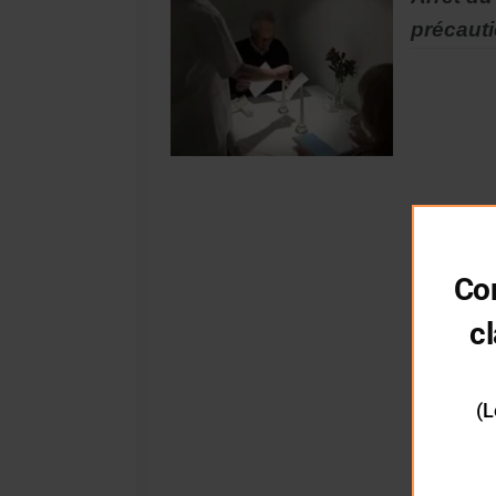
précaut
Co
cl
(L