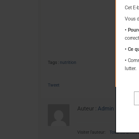
Cet E-
Vous 
• Pour
correc
• Ce q
•
Comme
Tags :
nutrition
lutter.
Tweet
Em
Auteur :
Admin
Visiter l'auteur:
Tous les article