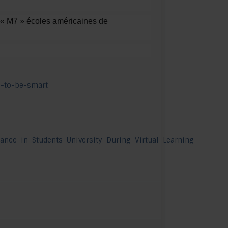
s « M7 » écoles américaines de
l-to-be-smart
mance_in_Students_University_During_Virtual_Learning