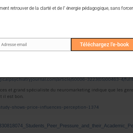
nt retrouver de la clarté et de l’ énergie pédagogique, sans forcer
logytoday.com/us/blog/am-i-right/201404/the-astonishing-powe
Téléchargez l'e-book
Adresse email
nceblogs.com/neurontic/2006/03/07/the-anatomy-of-conformity
ail
ence/what-other-people-say-may-change-what-you-see.html
/am-i-right/201404/the-astonishing-power-social-pressure
ogicalpsychiatryjournal.com/article/S0006-3223(05)00463-4/fullt
ces et grand spécialiste du neuromarketing indique que les ge
 il est bon.
-study-shows-price-influences-perception-1374
ion/330818074_Students_Peer_Pressure_and_their_Academic_P