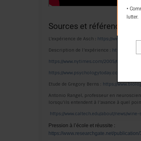
•
Comme
lutter.
Sources et références
L’expérience de Asch
:
https://www.psycho
Description de l’expérience :
https://scie
Em
https://www.nytimes.com/2005/06/28/sci
https://www.psychologytoday.com/us/blog
Etude de Gregory Berns :
https://www.biol
Antonio Rangel, professeur en neuroscien
lorsqu’ils entendent à l’avance à quel point
https://www.caltech.edu/about/news/wine
Pression à l’école et réussite :
https://www.researchgate.net/publicat