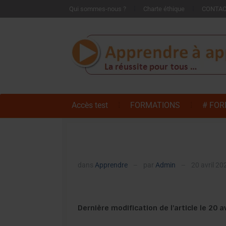
Qui sommes-nous ?
Charte éthique
CONTA
Accès test
FORMATIONS
# FOR
dans
Apprendre
par
Admin
20 avril 20
—
—
Dernière modification de l’article le 20 a