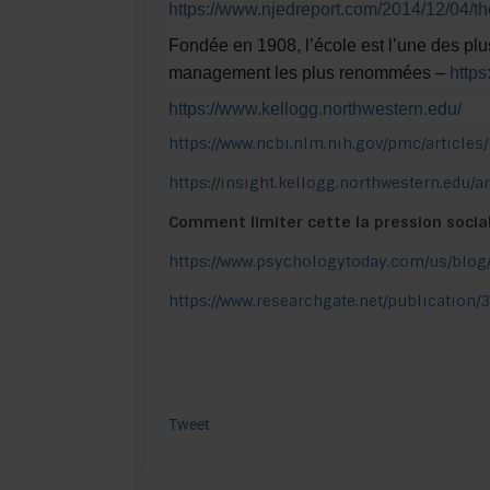
https://www.njedreport.com/2014/12/04/t
Fondée en 1908, l’école est l’une des plu
management les plus renommées –
https
https://www.kellogg.northwestern.edu/
https://www.ncbi.nlm.nih.gov/pmc/article
https://insight.kellogg.northwestern.edu
Comment limiter cette la pression socia
https://www.psychologytoday.com/us/blo
https://www.researchgate.net/publicatio
Tweet