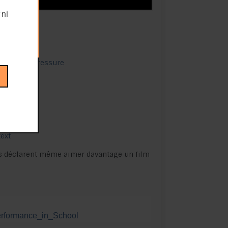
 ni
r-social-pressure
ext
ns déclarent même aimer davantage un film
erformance_in_School