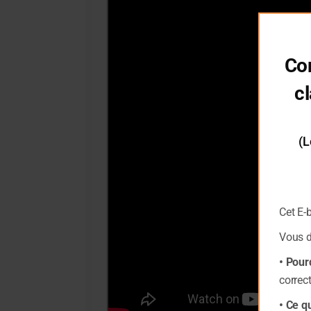
Co
cl
(L
Cet E-
Vous 
• Pour
correc
• Ce q