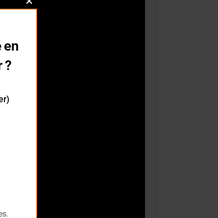
Close
this
module
 en
r ?
er)
es.