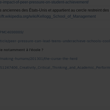
he-impact-of-peer-pressure-on-student-achievement/
s anciennes des États-Unis et appartient au cercle restreint de
://fr.wikipedia.org/wiki/Kellogg_School_of_Management
s/PMC4698889/
/article/peer-pressure-can-lead-teens-underachieve-schools-coo
le notamment à l’école ?
g/making-humans/201301/the-curse-the-herd
n/351247406_Creativity_Critical_Thinking_and_Academic_Perfor