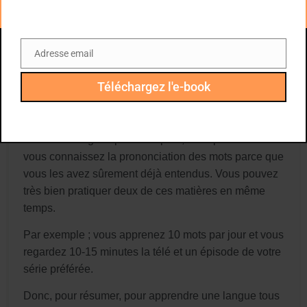
Il est préférable de suivre cet ordre pour ne pas faire
de trop grandes fautes de prononciation, vous
apprenez d’abord le vocabulaire qui normalement est
Adresse email
Email
accompagné de la prononciation de chaque mot.
Téléchargez l'e-book
Analyser comment les gens parlent
Ensuite, vous écoutez beaucoup pour analyser
comment les gens parlent. Après, vous pouvez lire car
vous connaissez la prononciation des mots parce que
vous les avez sûrement déjà entendus. Vous pouvez
très bien pratiquer deux de ces matières en même
temps.
Par exemple ; vous apprenez 10 mots par jour et vous
regardez 10-15 minutes la télé et un épisode de votre
série préférée.
Donc, pour résumer, pour apprendre une langue tous