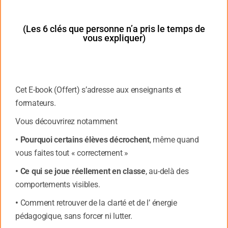
2. Compréhension orale : si vous adorez les films,
séries, musiques ou les émissions télévisées cela
sera très simple pour vous, il faut juste les regarder et
(Les 6 clés que personne n’a pris le temps de
vous expliquer)
écouter dans la langue que vous apprenez.
3. Lecture : cette partie plaira plus au lecteurs de
romans ou d’articles en ligne, il suffira juste de lire du
contenu qui vous intéresse. Cela entraînera votre
Cet E-book (Offert) s’adresse aux enseignants et
lecture mais aussi écriture et grammaire.
formateurs.
4. Grammaire : cette dernière n’est pas du tout
Vous découvrirez notamment
appréciée et n’est pas fondamentale. En effet, on peut
• Pourquoi certains élèves décrochent
, même quand
très bien apprendre une langue sans faire de la
vous faites tout « correctement »
grammaire car elle vient naturellement. C’est comme
le français, on sait parler sans apprendre la
• Ce qui se joue réellement en classe
, au-delà des
grammaire, on l’apprend surtout pour ne pas faire de
comportements visibles.
fautes à l’écrit. Si vous apprenez une langue pour
•
Comment retrouver de la clarté et de l’ énergie
votre travail il est recommandé d’étudier la
pédagogique, sans forcer ni lutter.
grammaire.