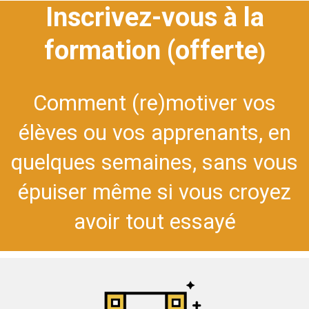
Inscrivez-vous à la
formation (offerte
)
Comment (re)motiver vos
élèves ou vos apprenants, en
quelques semaines, sans vous
épuiser même si vous croyez
avoir tout essayé